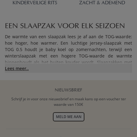
KINDERVEILIGE RITS
ZACHT & ADEMEND
EEN SLAAPZAK VOOR ELK SEIZOEN
De warmte van een slaapzak lees je af aan de TOG-waarde:
hoe hoger, hoe warmer. Een luchtige jersey-slaapzak met
TOG 0.5 houdt je baby koel op zomernachten, terwijl een
winterslaapzak met een hogere TOG-waarde de warmte
binnenhoudt als het buiten kouder wordt. Slaapzakken met
Lees meer..
een afritsbare mouw gaan nog een stap verder: je past de
warmte aan van TOG 2.5 zonder mouw naar TOG 3.5 met
mouw, zonder een nieuwe slaapzak te hoeven kopen.
NIEUWSBRIEF
Wil je alvast verder inrichten? Kijk gerust rond in onze
Schrijf je in voor onze nieuwsbrief en maak kans op een voucher ter
complete babykamer collectie
voor alles rond de eerste
waarde van 150€
nachtjes.
MELD ME AAN
ZACHTE STOFFEN DIE DE HELE
NACHT MEEGAAN