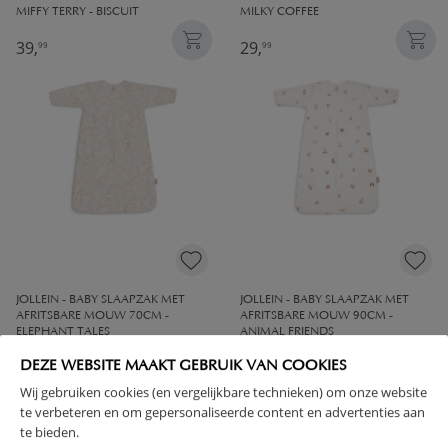
MIFFY TERRY - BISCUIT
MILKY COFFEE
39,
29,
99
99
JOLLEIN - BABY SLAAPZAK MET
JOLLEIN - BABY SLAAPZAK MET
AFRITSBARE MOUW 70CM -
AFRITSBARE MOUW 90CM -
ELEPHANT TALES
ANIMAL FRIENDS
34,
36,
DEZE WEBSITE MAAKT GEBRUIK VAN COOKIES
99
99
Wij gebruiken cookies (en vergelijkbare technieken) om onze website
te verbeteren en om gepersonaliseerde content en advertenties aan
te bieden.