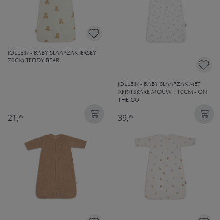
JOLLEIN - BABY SLAAPZAK JERSEY
70CM TEDDY BEAR
JOLLEIN - BABY SLAAPZAK MET
AFRITSBARE MOUW 110CM - ON
THE GO
21,
39,
99
99