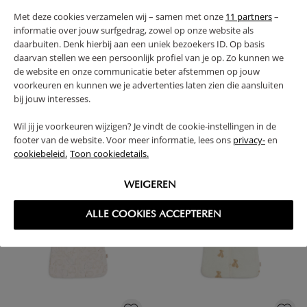
Met deze cookies verzamelen wij – samen met onze
11 partners
–
informatie over jouw surfgedrag, zowel op onze website als
daarbuiten. Denk hierbij aan een uniek bezoekers ID. Op basis
daarvan stellen we een persoonlijk profiel van je op. Zo kunnen we
de website en onze communicatie beter afstemmen op jouw
voorkeuren en kunnen we je advertenties laten zien die aansluiten
bij jouw interesses.
JOLLEIN - BABY SLAAPZAK MET
JOLLEIN - BABY SLAAPZAK MET
Wil jij je voorkeuren wijzigen? Je vindt de cookie-instellingen in de
AFRITSBARE MOUW 90CM - MIFFY
AFRITSBARE MOUW 90CM - LEAFY
footer van de website. Voor meer informatie, lees ons
privacy-
en
AND FRIENDS
DREAMS
cookiebeleid.
Toon cookiedetails.
41,
36,
99
99
WEIGEREN
ALLE COOKIES ACCEPTEREN