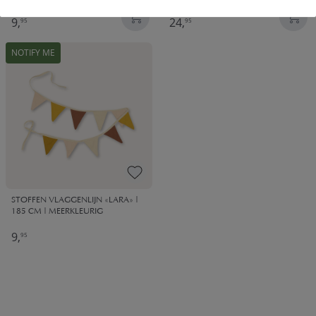
9,
24,
95
95
NOTIFY ME
STOFFEN VLAGGENLIJN «LARA» |
185 CM | MEERKLEURIG
9,
95