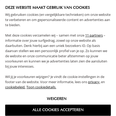
DEZE WEBSITE MAAKT GEBRUIK VAN COOKIES
Wij gebruiken cookies (en vergelijkbare technieken) om onze website
te verbeteren en om gepersonaliseerde content en advertenties aan
te bieden.
HOUTEN WANDPLANK «HETRE» |
WANDLAMP KINDERKAMER - LED |
Met deze cookies verzamelen wij – samen met onze
11 partners
–
WIT EN NATUREL
MAAN
informatie over jouw surfgedrag, zowel op onze website als
19,
24,
95
95
daarbuiten. Denk hierbij aan een uniek bezoekers ID. Op basis
daarvan stellen we een persoonlijk profiel van je op. Zo kunnen we
de website en onze communicatie beter afstemmen op jouw
voorkeuren en kunnen we je advertenties laten zien die aansluiten
bij jouw interesses.
Wil jij je voorkeuren wijzigen? Je vindt de cookie-instellingen in de
footer van de website. Voor meer informatie, lees ons
privacy-
en
cookiebeleid.
Toon cookiedetails.
WEIGEREN
ALLE COOKIES ACCEPTEREN
STOFFEN VLAGGENLIJN «LEO» |
DIERENKOP KINDERKAMER
185 CM | MEERKLEURIG
MUURDECORATIE | LEEUW LEO