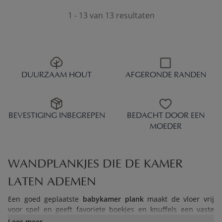
1 - 13 van 13 resultaten
DUURZAAM HOUT
AFGERONDE RANDEN
BEVESTIGING INBEGREPEN
BEDACHT DOOR EEN
MOEDER
WANDPLANKJES DIE DE KAMER
LATEN ADEMEN
Een goed geplaatste
babykamer plank
maakt de vloer vrij
voor spel en geeft favoriete boekjes en knuffels een vaste
plek. De houten wandplank «Hetre» is met 40 cm breed
Lees meer..