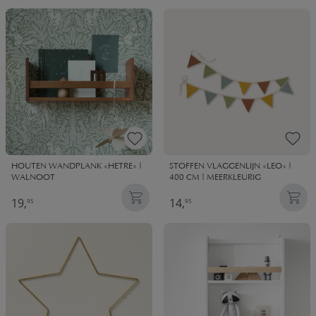
HOUTEN WANDPLANK «HETRE» |
STOFFEN VLAGGENLIJN «LEO» |
WALNOOT
400 CM | MEERKLEURIG
19,
14,
95
95