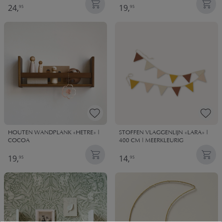
24,
19,
95
95
HOUTEN WANDPLANK «HETRE» |
STOFFEN VLAGGENLIJN «LARA» |
COCOA
400 CM | MEERKLEURIG
19,
14,
95
95