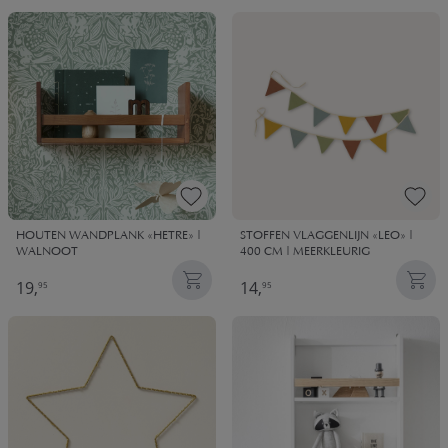
HOUTEN WANDPLANK «HETRE» |
STOFFEN VLAGGENLIJN «LEO» |
WALNOOT
400 CM | MEERKLEURIG
19,
14,
95
95