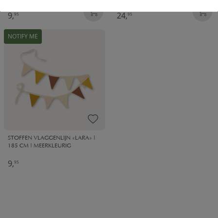
9,
24,
95
95
NOTIFY ME
STOFFEN VLAGGENLIJN «LARA» |
185 CM | MEERKLEURIG
9,
95