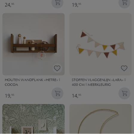
24,
19,
95
95
HOUTEN WANDPLANK «HETRE» |
STOFFEN VLAGGENLIJN «LARA» |
COCOA
400 CM | MEERKLEURIG
19,
14,
95
95