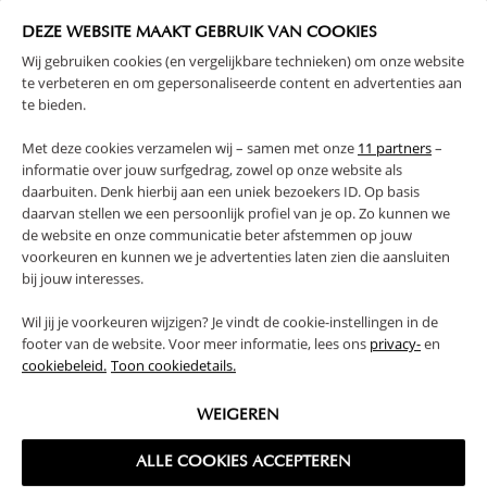
DEZE WEBSITE MAAKT GEBRUIK VAN COOKIES
Wij gebruiken cookies (en vergelijkbare technieken) om onze website
te verbeteren en om gepersonaliseerde content en advertenties aan
te bieden.
HOUTEN WANDPLANK «HETRE» |
WANDLAMP KINDERKAMER - LED |
Met deze cookies verzamelen wij – samen met onze
11 partners
–
WIT EN NATUREL
MAAN
informatie over jouw surfgedrag, zowel op onze website als
19,
24,
95
95
daarbuiten. Denk hierbij aan een uniek bezoekers ID. Op basis
daarvan stellen we een persoonlijk profiel van je op. Zo kunnen we
de website en onze communicatie beter afstemmen op jouw
voorkeuren en kunnen we je advertenties laten zien die aansluiten
bij jouw interesses.
Wil jij je voorkeuren wijzigen? Je vindt de cookie-instellingen in de
footer van de website. Voor meer informatie, lees ons
privacy-
en
cookiebeleid.
Toon cookiedetails.
WEIGEREN
ALLE COOKIES ACCEPTEREN
STOFFEN VLAGGENLIJN «LEO» |
DIERENKOP KINDERKAMER
185 CM | MEERKLEURIG
MUURDECORATIE | LEEUW LEO