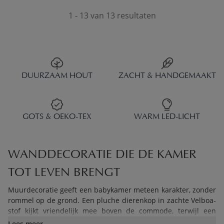
1 - 13 van 13 resultaten
DUURZAAM HOUT
ZACHT & HANDGEMAAKT
GOTS & OEKO-TEX
WARM LED-LICHT
WANDDECORATIE DIE DE KAMER
TOT LEVEN BRENGT
Muurdecoratie geeft een babykamer meteen karakter, zonder
rommel op de grond. Een pluche dierenkop in zachte Velboa-
stof kijkt vriendelijk mee boven de commode, terwijl een
goudkleurige LED-wandlamp in de vorm van een maan, ster,
Lees meer..