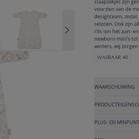
slaapzakjes zijn g
voorzien van de me
designteam, zodat je
seizoen. Ook zijn a
rits om het aan- e
newborn mini’s to
winters, wij zorgen 
WASBAAR 40
WAARSCHUWING
PRODUCTEIGENSC
PLUS- EN MINPUN