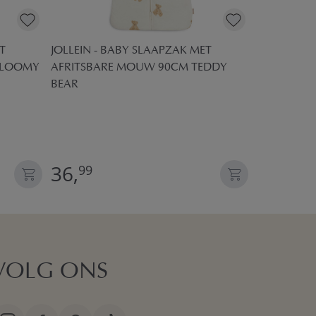
T
JOLLEIN - BABY SLAAPZAK MET
BLOOMY
AFRITSBARE MOUW 90CM TEDDY
BEAR
JOLLEIN -
AFRITSBAR
BLOOMY
36,
39,
99
99
VOLG ONS