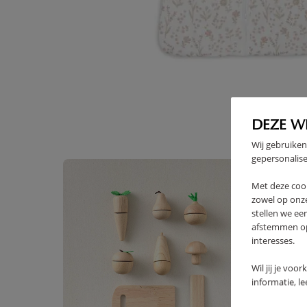
High-contrast mode
VAAK SAMEN GEKOCHT
DEZE W
Wij gebruiken
gepersonalise
Met deze coo
zowel op onze
stellen we ee
afstemmen op 
interesses.
Wil jij je voo
informatie, l