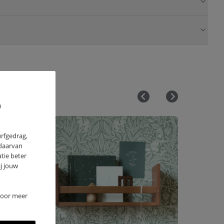
m
urfgedrag,
 daarvan
tie beter
j jouw
 Voor meer