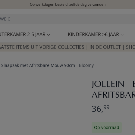
Op werkdagen besteld, zelfde dag verzonden
Let op: vertraging bij PostNL. Levering duurt mogelijk langer
Bezoek onze concept store
Klantbeoordelingen
4,27/5
UTERKAMER 2-5 JAAR
KINDERKAMER >6 JAAR
AATSTE ITEMS UIT VORIGE COLLECTIES | IN DE OUTLET | SH
by Slaapzak met Afritsbare Mouw 90cm - Bloomy
JOLLEIN -
AFRITSBA
36,
99
Op voorraad