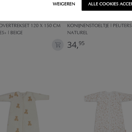
WEIGEREN
ALLE COOKIES ACCE
VERTREKSET 120 X 150 CM
KONIJNENSTOELTJE | PEUTERS
S» | BEIGE
NATUREL
34,
95