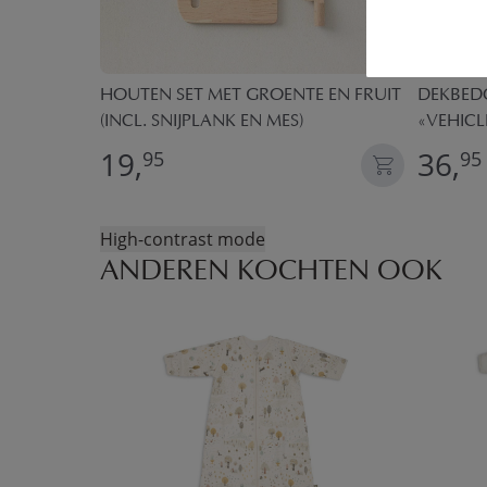
ED | 78 X
HOUTEN SET MET GROENTE EN FRUIT
DEKBEDO
OG
(INCL. SNIJPLANK EN MES)
«VEHICLE
19,
36,
95
95
High-contrast mode
ANDEREN KOCHTEN OOK