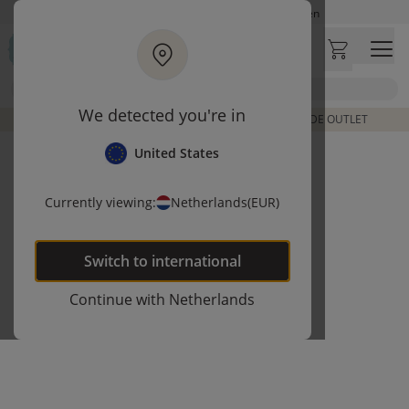
Ga naar hoofdinhoud
Op werkdagen besteld, zelfde dag verzonden
Let op: vertraging bij PostNL. Levering duurt mogelijk langer
Bezoek onze concept store
Zoek
Klantbeoordelingen
4,27/5
We detected you're in
DE LAATSTE ITEMS UIT VORIGE COLLECTIES | SHOP DE OUTLET
United States
Currently viewing:
Netherlands
(EUR)
Switch to
international
Continue with
Netherlands