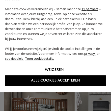
Met deze cookies verzamelen wij – samen met onze
11 partners
–
RETOUREN
informatie over jouw surfgedrag, zowel op onze website als
daarbuiten. Denk hierbij aan een uniek bezoekers ID. Op basis
daarvan stellen we een persoonlijk profiel van je op. Zo kunnen we
de website en onze communicatie beter afstemmen op jouw
voorkeuren en kunnen we je advertenties laten zien die aansluiten
bij jouw interesses.
High-contrast mode
VAAK SAMEN GEKOCHT
Wil jij je voorkeuren wijzigen? Je vindt de cookie-instellingen in de
footer van de website. Voor meer informatie, lees ons
privacy-
en
cookiebeleid.
Toon cookiedetails.
WEIGEREN
ALLE COOKIES ACCEPTEREN