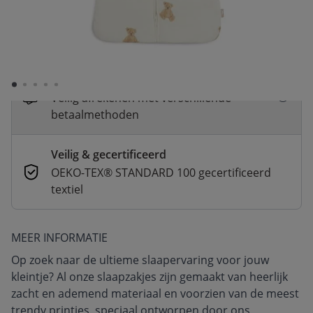
Snelle levering
Voor 23:00 besteld, dezelfde dag
verzonden
Betaal nu of in 3 delen
Veilig afrekenen met verschillende
betaalmethoden
Veilig & gecertificeerd
OEKO-TEX® STANDARD 100 gecertificeerd
textiel
MEER INFORMATIE
Op zoek naar de ultieme slaapervaring voor jouw
kleintje? Al onze slaapzakjes zijn gemaakt van heerlijk
zacht en ademend materiaal en voorzien van de meest
trendy printjes, speciaal ontworpen door ons