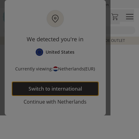
Ga naar hoofdinhoud
Op werkdagen besteld, zelfde dag verzonden
Let op: vertraging bij PostNL. Levering duurt mogelijk langer
Bezoek onze concept store
Zoek
Klantbeoordelingen
4,29/5
We detected you're in
DE LAATSTE ITEMS UIT VORIGE COLLECTIES | SHOP DE OUTLET
United States
Currently viewing:
Netherlands
(EUR)
Switch to
international
Continue with
Netherlands