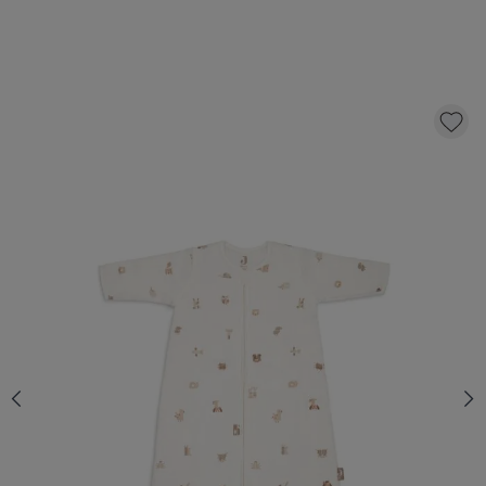
JOLLEIN - BABY SLAAPZAK MET AFRITSBARE
MOUW 90CM - ANIMAL FRIENDS
36,
99
KLIK EN BESTEL
Aantal
Op voorraad