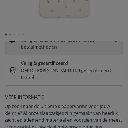
Snelle levering
Voor 23:00 besteld, dezelfde dag
verzonden
Betaal nu of in 3 delen
Veilig afrekenen met verschillende
betaalmethoden
Veilig & gecertificeerd
OEKO-TEX® STANDARD 100 gecertificeerd
textiel
MEER INFORMATIE
Op zoek naar de ultieme slaapervaring voor jouw
kleintje? Al onze slaapzakjes zijn gemaakt van heerlijk
zacht en ademend materiaal en voorzien van de meest
trendy printjes, speciaal ontworpen door ons