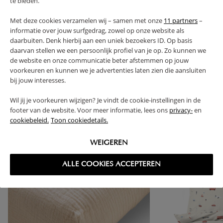
te bieden.
FAQ
Met deze cookies verzamelen wij – samen met onze
11 partners
–
informatie over jouw surfgedrag, zowel op onze website als
RETOUREN
daarbuiten. Denk hierbij aan een uniek bezoekers ID. Op basis
daarvan stellen we een persoonlijk profiel van je op. Zo kunnen we
de website en onze communicatie beter afstemmen op jouw
voorkeuren en kunnen we je advertenties laten zien die aansluiten
bij jouw interesses.
High-contrast mode
Wil jij je voorkeuren wijzigen? Je vindt de cookie-instellingen in de
VAAK SAMEN GEKOCHT
footer van de website. Voor meer informatie, lees ons
privacy-
en
cookiebeleid.
Toon cookiedetails.
WEIGEREN
ALLE COOKIES ACCEPTEREN