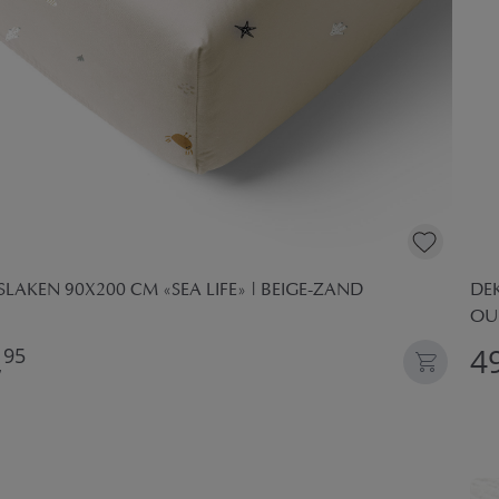
LAKEN 90X200 CM «SEA LIFE» | BEIGE-ZAND
DE
OU
,
49
95