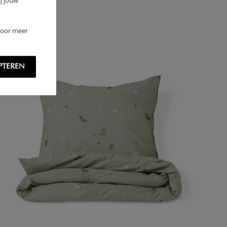
j jouw
 Voor meer
PTEREN