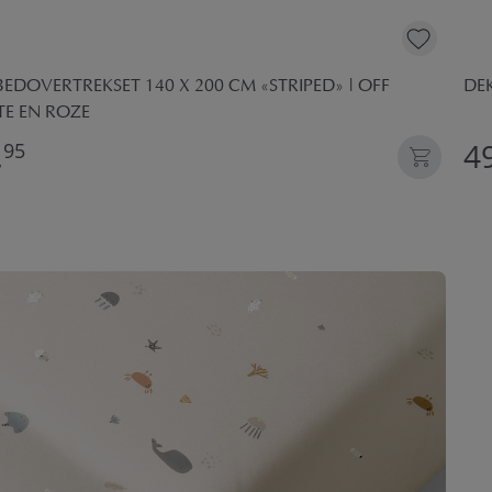
EDOVERTREKSET 140 X 200 CM «STRIPED» | OFF
DE
TE EN ROZE
,
49
95