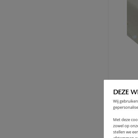
DEZE W
Wij gebruiken
gepersonalise
HOES
Met deze coo
22
zowel op onze
stellen we ee