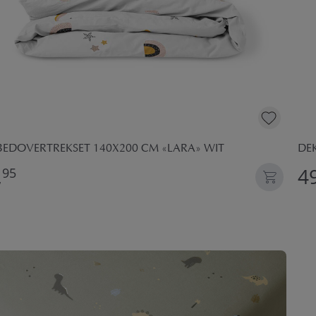
BEDOVERTREKSET 140X200 CM «LARA» WIT
DEK
,
49
95