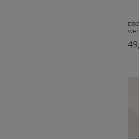
DEKB
WHI
49