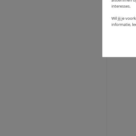
afstemmen op 
interesses.
Wil jij je voo
informatie, l