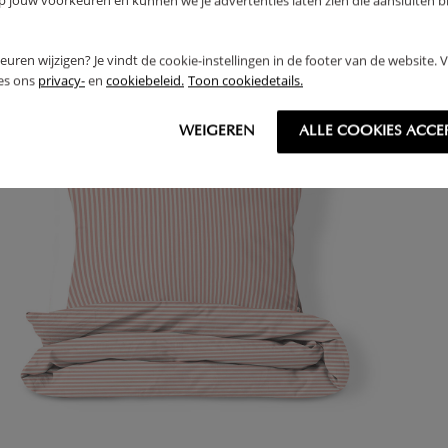
jouw voorkeuren en kunnen we je advertenties laten zien die aansluiten bi
rkeuren wijzigen? Je vindt de cookie-instellingen in de footer van de website.
ees ons
privacy-
en
cookiebeleid.
Toon cookiedetails.
WEIGEREN
ALLE COOKIES ACCE