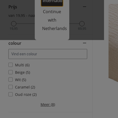
international
Prijs
Continue
van 19,95 - naar 69,95
with
Netherlands
19,95
69,95
colour
Multi (6)
Beige (5)
Wit (5)
Caramel (2)
Oud roze (2)
Meer (8)