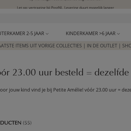
Let op: vertraging bij PostNL. Levering duurt mogelijk langer
Bezoek onze concept store
Klantbeoordelingen
4,27/5
UTERKAMER 2-5 JAAR
KINDERKAMER >6 JAAR
AATSTE ITEMS UIT VORIGE COLLECTIES | IN DE OUTLET | SH
r 23.00 uur besteld = dezelfde
or jouw kind vind je bij Petite Amélie! vóór 23.00 uur = de
ODUCTEN
(55)