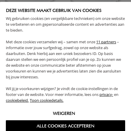
DEZE WEBSITE MAAKT GEBRUIK VAN COOKIES
Wij gebruiken cookies (en vergelijkbare technieken) om onze website
te verbeteren en om gepersonaliseerde content en advertenties aan
te bieden.
MOLTON MATRASBESCHERMER​
MOLTON MATRASBESCHERMER​
Met deze cookies verzamelen wij – samen met onze
11 partners
–
70/80X140 CM
80/90X200 CM
informatie over jouw surfgedrag, zowel op onze website als
daarbuiten. Denk hierbij aan een uniek bezoekers ID. Op basis
18,
22,
95
95
daarvan stellen we een persoonlijk profiel van je op. Zo kunnen we
de website en onze communicatie beter afstemmen op jouw
voorkeuren en kunnen we je advertenties laten zien die aansluiten
bij jouw interesses.
Wil jij je voorkeuren wijzigen? Je vindt de cookie-instellingen in de
footer van de website. Voor meer informatie, lees ons
privacy-
en
cookiebeleid.
Toon cookiedetails.
WEIGEREN
ALLE COOKIES ACCEPTEREN
SET VAN 2 MOLTON
MATRASBESCHERMER WIT 160X80