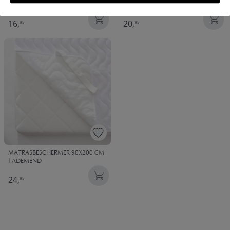
KUSSENSLOPEN 60 X 70 CM
| ADEMEND
16,
20,
95
95
MATRASBESCHERMER 90X200 CM
| ADEMEND
24,
95