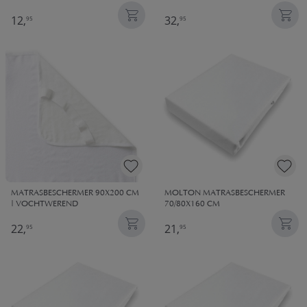
12,
32,
95
95
MATRASBESCHERMER 90X200 CM
MOLTON MATRASBESCHERMER​
| VOCHTWEREND
70/80X160 CM
22,
21,
95
95