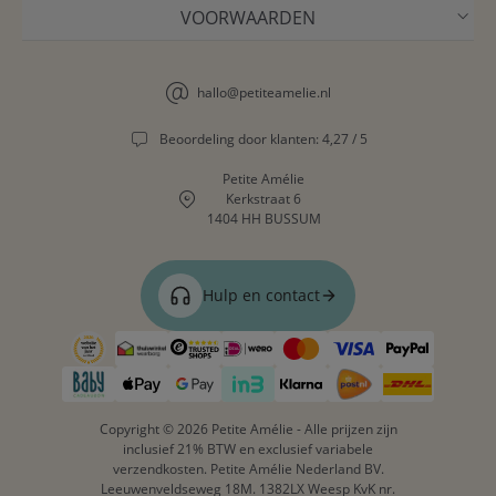
VOORWAARDEN
DE JUISTE MAAT KIEZEN
Ons assortiment loopt mee met je kind, van peutermatras tot
hallo@petiteamelie.nl
eenpersoonsbed:
Beoordeling door klanten: 4,27 / 5
70x140 cm
– peutermatras, vanaf 2 jaar
80x160 cm
– overgang naar een groter bed
Petite Amélie
90x200 cm
– eenpersoonsbed voor oudere kinderen
Kerkstraat 6
140x200 cm
– eenpersoons of meegroeibed
1404 HH BUSSUM
De molton kussenslopen zijn er in 50x60 cm en 60x70 cm. Op
zoek naar meer voor de kamer? Bekijk ook ons
houten
Hulp en contact
speelgoed
.
VEELGESTELDE VRAGEN
VANAF WELKE LEEFTIJD IS EEN MATRASBESCHERMER
+
Copyright © 2026 Petite Amélie - Alle prijzen zijn
GESCHIKT?
inclusief 21% BTW en exclusief variabele
verzendkosten. Petite Amélie Nederland BV.
Leeuwenveldseweg 18M. 1382LX Weesp KvK nr.