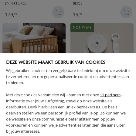
EN NATUREL
BEIGE
179,
19,
95
95
NOTIFY ME
DEZE WEBSITE MAAKT GEBRUIK VAN COOKIES
Wij gebruiken cookies (en vergelijkbare technieken) om onze website
te verbeteren en om gepersonaliseerde content en advertenties aan
te bieden.
2-IN-1 CO SLEEPER /
BEVESTIGINGSRIEM CO-SLEEPER |
Met deze cookies verzamelen wij – samen met onze
11 partners
–
AANSCHUIFBEDJE «NUAGE» |
VOOR BOXSPRINGS | 400 CM |
informatie over jouw surfgedrag, zowel op onze website als
WALNOOT
WIT
daarbuiten. Denk hierbij aan een uniek bezoekers ID. Op basis
179,
19,
95
95
daarvan stellen we een persoonlijk profiel van je op. Zo kunnen we
de website en onze communicatie beter afstemmen op jouw
NOTIFY ME
voorkeuren en kunnen we je advertenties laten zien die aansluiten
bij jouw interesses.