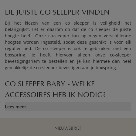
DE JUISTE CO SLEEPER VINDEN
Bij het kiezen van een co sleeper is veiligheid het
belangrijkst. Let er daarom op dat de co sleeper de juiste
hoogte heeft. Onze co-sleeper kan op negen verschillende
hoogtes worden ingesteld, zodat deze geschikt is voor elk
regulier bed. De co sleeper is ook te gebruiken met een
boxspring. Je hoeft hiervoor alleen onze co-sleeper
bevestigingsriem te bestellen en je kan hiermee dan heel
gemakkelijk de co-sleeper bevestigen aan je boxspring.
CO SLEEPER BABY - WELKE
ACCESSOIRES HEB IK NODIG?
Net als bij een ledikant, heb je ook voor een co-sleeper een
Lees meer..
ademend babymatras nodig. Let er wel op dat het matras de
juiste afmetingen heeft. We raden het ook aan om een
zachte, ademende matrasbeschermer te gebruiken. Deze zal
NIEUWSBRIEF
comfort en hygiëne garanderen. Je kunt
hier
ons aanbod van