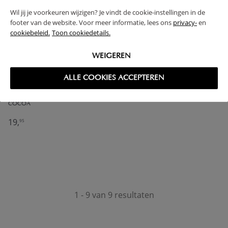
Wil jij je voorkeuren wijzigen? Je vindt de cookie-instellingen in de
footer van de website. Voor meer informatie, lees ons
privacy-
en
cookiebeleid.
Toon cookiedetails.
WEIGEREN
ALLE COOKIES ACCEPTEREN
BEVESTIGINGSRIEM CO-SLEEPER |
VOOR BOXSPRINGS | 400 CM |
COCOA
19,
95
1 - 9 van 9 resultaten