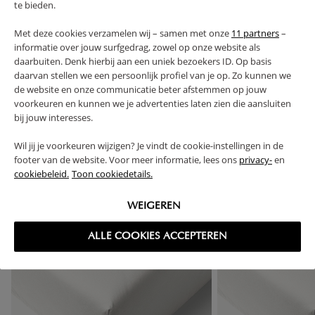
te bieden.
FAQ
Met deze cookies verzamelen wij – samen met onze
11 partners
–
informatie over jouw surfgedrag, zowel op onze website als
RETOUREN
daarbuiten. Denk hierbij aan een uniek bezoekers ID. Op basis
daarvan stellen we een persoonlijk profiel van je op. Zo kunnen we
de website en onze communicatie beter afstemmen op jouw
voorkeuren en kunnen we je advertenties laten zien die aansluiten
bij jouw interesses.
High-contrast mode
Wil jij je voorkeuren wijzigen? Je vindt de cookie-instellingen in de
VAAK SAMEN GEKOCHT
footer van de website. Voor meer informatie, lees ons
privacy-
en
cookiebeleid.
Toon cookiedetails.
WEIGEREN
ALLE COOKIES ACCEPTEREN