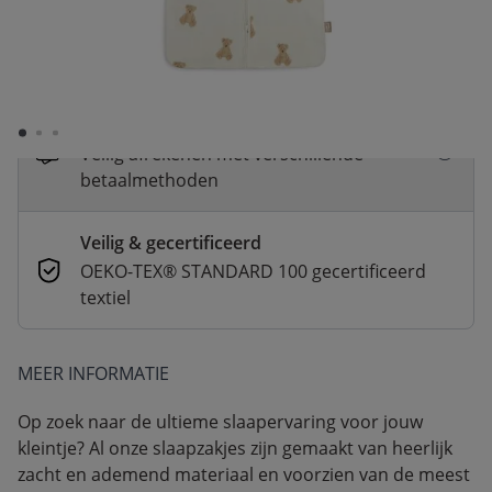
Snelle levering
Voor 23:00 besteld, dezelfde dag
verzonden
Betaal nu of in 3 delen
Veilig afrekenen met verschillende
betaalmethoden
Veilig & gecertificeerd
OEKO-TEX® STANDARD 100 gecertificeerd
textiel
MEER INFORMATIE
Op zoek naar de ultieme slaapervaring voor jouw
kleintje? Al onze slaapzakjes zijn gemaakt van heerlijk
zacht en ademend materiaal en voorzien van de meest