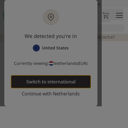
Ga naar hoofdinhoud
Op werkdagen besteld, zelfde dag verzonden
Let op: vertraging bij PostNL. Levering duurt mogelijk langer
Bezoek onze concept store
Zoek
Klantbeoordelingen
4,29/5
We detected you're in
DE LAATSTE ITEMS UIT VORIGE COLLECTIES | SHOP DE OUTLET
United States
Currently viewing:
Netherlands
(EUR)
Switch to
international
Continue with
Netherlands