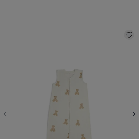
JOLLEIN - BABY SLAAPZAK JERSEY 110CM
TEDDY BEAR
27,
99
KLIK EN BESTEL
Aantal
Op voorraad