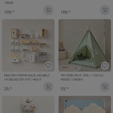
| ROZE
109,
189,
95
95
HOUTEN POPPENHUIS MEUBELS
TIPI SPEELTENT «ÉTÉ» | 158 CM
19-DELIGE SET WIT / HOUT
HOOG | GROEN
29,
59,
95
95