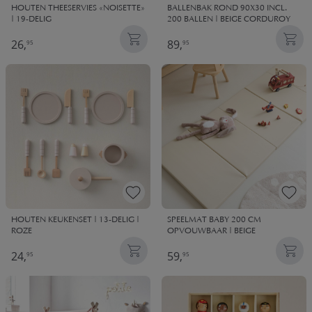
HOUTEN THEESERVIES «NOISETTE»
BALLENBAK ROND 90X30 INCL.
| 19-DELIG
200 BALLEN | BEIGE CORDUROY
26,
89,
95
95
HOUTEN KEUKENSET | 13-DELIG |
SPEELMAT BABY 200 CM
ROZE
OPVOUWBAAR | BEIGE
24,
59,
95
95