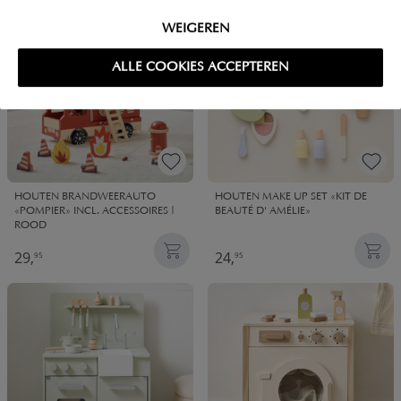
WEIGEREN
ALLE COOKIES ACCEPTEREN
HOUTEN BRANDWEERAUTO
HOUTEN MAKE UP SET «KIT DE
«POMPIER» INCL. ACCESSOIRES |
BEAUTÉ D' AMÉLIE»
ROOD
29,
24,
95
95