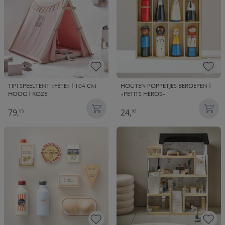
TIPI SPEELTENT «FÊTE» | 104 CM
HOUTEN POPPETJES BEROEPEN |
HOOG | ROZE
«PETITS HÉROS»
79,
24,
95
95