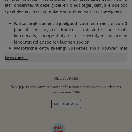
jaar
ondersteunt deze groei en biedt tegelijkertijd eindeloos
speelplezier. Hier zijn enkele voordelen van ons speelgoed:
Fantasierijk spelen
:
Speelgoed voor een meisje van 3
jaar
of een jongen stimuleert fantasierijk spel, zoals
keukensets
,
poppenhuizen
of voertuigen waarmee
kinderen rollenspellen kunnen spelen.
Motorische ontwikkeling
: Spelletjes zoals
bouwen met
blokken
of
sorteren van vormen
helpen bij het
Lees meer..
verbeteren van fijne motoriek en hand-oog coördinatie.
Leren door te spelen
:
Educatief speelgoed voor 3 jaar
,
zoals puzzels en spelletjes met letters en cijfers, helpen
kinderen belangrijke cognitieve vaardigheden te
NIEUWSBRIEF
ontwikkelen terwijl ze plezier hebben.
Schrijf je in voor onze nieuwsbrief en maak kans op een voucher ter
waarde van 150€
VEILIG EN DUURZAAM SPEELGOED
MELD ME AAN
VOOR 3 JAAR
Bij Petite Amélie staat de veiligheid van je kind voorop. Ons
speelgoed voor 3 jaar
is gemaakt van duurzame materialen
zoals
hout
en is afgewerkt met niet-giftige verf. Dit zorgt