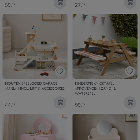
59,
27,
95
95
HOUTEN SPEELGOED GARAGE |
KINDERPICKNICKTAFEL
«MIEL» | INCL. LIFT & ACCESSOIRES
«PROVENCE» | ZAND- &
WATERSPEL
44,
99,
95
95