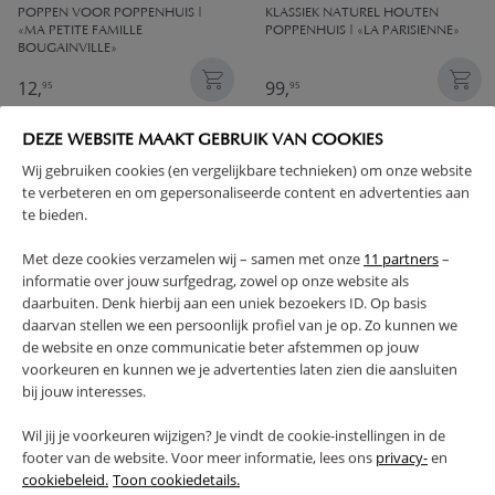
POPPEN VOOR POPPENHUIS |
KLASSIEK NATUREL HOUTEN
«MA PETITE FAMILLE
POPPENHUIS | «LA PARISIENNE»
BOUGAINVILLE»
12,
99,
95
95
DEZE WEBSITE MAAKT GEBRUIK VAN COOKIES
Wij gebruiken cookies (en vergelijkbare technieken) om onze website
te verbeteren en om gepersonaliseerde content en advertenties aan
te bieden.
Met deze cookies verzamelen wij – samen met onze
11 partners
–
informatie over jouw surfgedrag, zowel op onze website als
daarbuiten. Denk hierbij aan een uniek bezoekers ID. Op basis
daarvan stellen we een persoonlijk profiel van je op. Zo kunnen we
de website en onze communicatie beter afstemmen op jouw
voorkeuren en kunnen we je advertenties laten zien die aansluiten
HOUTEN POPPENHUIS
POP UP TENT «CANNES» |
«CAMPAGNE» | INCL. 14-DELIGE
MINTGROEN
bij jouw interesses.
MEUBELSET | 81 CM | WIT &
PASTELBLAUW
Wil jij je voorkeuren wijzigen? Je vindt de cookie-instellingen in de
footer van de website. Voor meer informatie, lees ons
privacy-
en
99,
39,
95
95
cookiebeleid.
Toon cookiedetails.