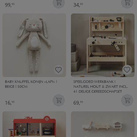
99,
34,
95
95
BABY KNUFFEL KONIJN «LAPI» |
SPEELGOED WERKBANK |
BEIGE | 50CM
NATUREL HOUT & ZWART INCL.
41 DELIGE GEREEDSCHAPSET
16,
69,
95
95