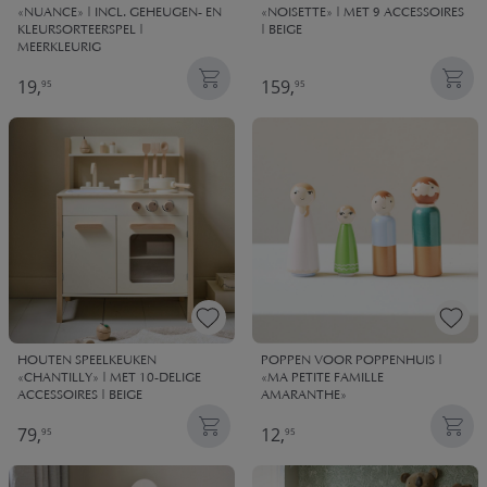
«NUANCE» | INCL. GEHEUGEN- EN
«NOISETTE» | MET 9 ACCESSOIRES
KLEURSORTEERSPEL |
| BEIGE
MEERKLEURIG
19,
159,
95
95
HOUTEN SPEELKEUKEN
POPPEN VOOR POPPENHUIS |
«CHANTILLY» | MET 10-DELIGE
«MA PETITE FAMILLE
ACCESSOIRES | BEIGE
AMARANTHE»
79,
12,
95
95