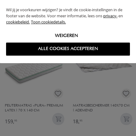
Wil jij je voorkeuren wijzigen? Je vindt de cookie-instellingen in de
MOLTON MATRASBESCHERMER​
MOLTON MATRASBESCHERMER​
footer van de website. Voor meer informatie, lees ons
privacy-
en
70/80X160 CM
70/80X140 CM
cookiebeleid.
Toon cookiedetails.
21,
18,
95
95
WEIGEREN
ALLE COOKIES ACCEPTEREN
PEUTERMATRAS «PURA» PREMIUM
MATRASBESCHERMER 140X70 CM
LATEX | 70 X 140 CM
| ADEMEND
159,
18,
95
95