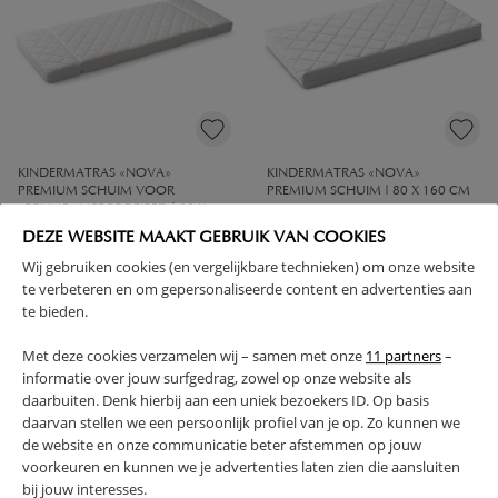
KINDERMATRAS «NOVA»
KINDERMATRAS «NOVA»
PREMIUM SCHUIM VOOR
PREMIUM SCHUIM | 80 X 160 CM
«BRUME» MEEGROEIBED | 80 X
140/170/200 CM
DEZE WEBSITE MAAKT GEBRUIK VAN COOKIES
159,
129,
95
95
Wij gebruiken cookies (en vergelijkbare technieken) om onze website
te verbeteren en om gepersonaliseerde content en advertenties aan
te bieden.
Met deze cookies verzamelen wij – samen met onze
11 partners
–
informatie over jouw surfgedrag, zowel op onze website als
daarbuiten. Denk hierbij aan een uniek bezoekers ID. Op basis
daarvan stellen we een persoonlijk profiel van je op. Zo kunnen we
de website en onze communicatie beter afstemmen op jouw
voorkeuren en kunnen we je advertenties laten zien die aansluiten
bij jouw interesses.