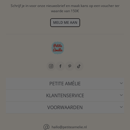
Schrijf je in voor onze nieuwsbrief en maak kans op een voucher ter
waarde van 150€
KIES DE JUISTE MAAT
MELD ME AAN
Bij Petite Amélie hebben we peutermatrassen in
verschillende maten:
Peutermatras 70 x 140 cm (0–4 jaar)
Juniormatras 80 x 160 cm (4–8 jaar)
Meegroeimatras 80 x 140/170/200 cm (4–12 jaar)
De peutermatras 70 x 140 is geschikt voor zowel het
peuterbed voor meisjes
als voor jongens. Het grotere formaat,
80 x 160 cm, past in onze juniorbedden. Wil je verder kijken
PETITE AMÉLIE
naar de inrichting? Bekijk dan ook onze
peuterkamer 2-5 jaar
voor bijpassend meubilair.
KLANTENSERVICE
DRIE MATRASLIJNEN VOOR ELKE
VOORWAARDEN
SLAAPBEHOEFTE
Elk kind slaapt anders, daarom kies je bij ons uit drie lijnen.
hallo@petiteamelie.nl