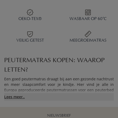
OEKO-TEX®
WASBAAR OP 60°C
VEILIG GETEST
MEEGROEIMATRAS
PEUTERMATRAS KOPEN: WAAROP
LETTEN?
Een goed peutermatras draagt bij aan een gezonde nachtrust
en meer slaapcomfort voor je kindje. Hier vind je alle in
Europa geproduceerde peutermatrassen voor een peuterbed
van 140 cm lang of een juniorbed van 160 cm lang. Alle
Lees meer..
matrassen zijn 10 cm dik, ademend en veilig getest. Vraag je
je nog af waar je allemaal op moet letten bij de keuze voor
een matras voor een peuterbed? Hier is een handige checklist
NIEUWSBRIEF
die je kunt doorlopen bij het kopen van een peutermatras.