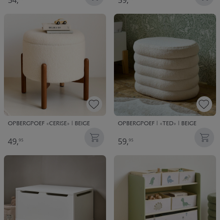
54,
59,
OPBERGPOEF «CERISE» | BEIGE
OPBERGPOEF | «TED» | BEIGE
49,
59,
95
95