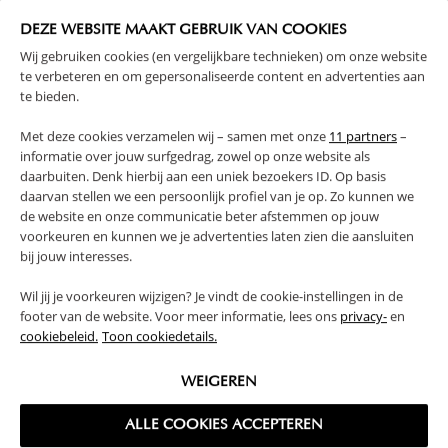
99,
39,
DEZE WEBSITE MAAKT GEBRUIK VAN COOKIES
Wij gebruiken cookies (en vergelijkbare technieken) om onze website
te verbeteren en om gepersonaliseerde content en advertenties aan
te bieden.
Met deze cookies verzamelen wij – samen met onze
11 partners
–
informatie over jouw surfgedrag, zowel op onze website als
daarbuiten. Denk hierbij aan een uniek bezoekers ID. Op basis
daarvan stellen we een persoonlijk profiel van je op. Zo kunnen we
de website en onze communicatie beter afstemmen op jouw
voorkeuren en kunnen we je advertenties laten zien die aansluiten
MONTESSORI SPEELGOEDKAST
OPBERGPOEF | «TED» | GROEN
bij jouw interesses.
«ELLIPSE» | NATUREL
Wil jij je voorkeuren wijzigen? Je vindt de cookie-instellingen in de
119,
59,
95
95
footer van de website. Voor meer informatie, lees ons
privacy-
en
cookiebeleid.
Toon cookiedetails.
WEIGEREN
ALLE COOKIES ACCEPTEREN