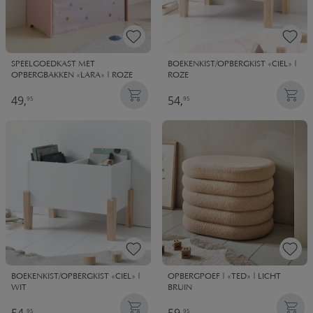
SPEELGOEDKAST MET
BOEKENKIST/OPBERGKIST «CIEL» |
OPBERGBAKKEN «LARA» | ROZE
ROZE
49,
54,
95
95
BOEKENKIST/OPBERGKIST «CIEL» |
OPBERGPOEF | «TED» | LICHT
WIT
BRUIN
95
95