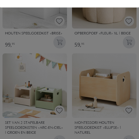
HOUTEN SPEELGOEDKIST «BRISE»
OPBERGPOEF «FLEUR» XL | BEIGE
99,
59,
95
95
SET VAN 2 STAPELBARE
MONTESSORI HOUTEN
SPEELGOEDKISTEN «ARC-EN-CIEL»
SPEELGOEDKIST «ELLIPSE» |
| GROEN EN BEIGE
NATUREL