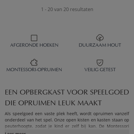
1 - 20 van 20 resultaten
AFGERONDE HOEKEN
DUURZAAM HOUT
MONTESSORI-OPRUIMEN
VEILIG GETEST
EEN OPBERGKAST VOOR SPEELGOED
DIE OPRUIMEN LEUK MAAKT
Als speelgoed een vaste plek heeft, wordt opruimen vanzelf
onderdeel van het spel. Onze open kisten en kasten staan op
peuterhoogte, zodat je kind er zelf bij kan. De Montessori
speelgoedkast «Ellipse» heeft twee open vakken met
Lees meer..