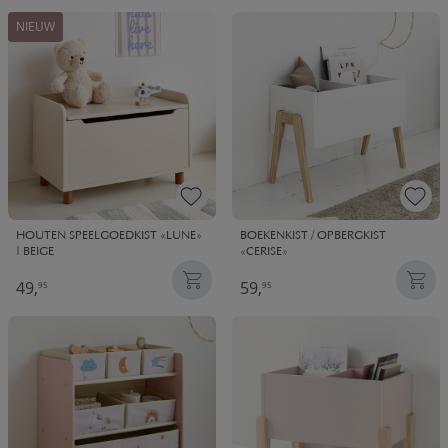
NIEUW
HOUTEN SPEELGOEDKIST «LUNE»
BOEKENKIST / OPBERGKIST
| BEIGE
«CERISE»
49,
59,
95
95