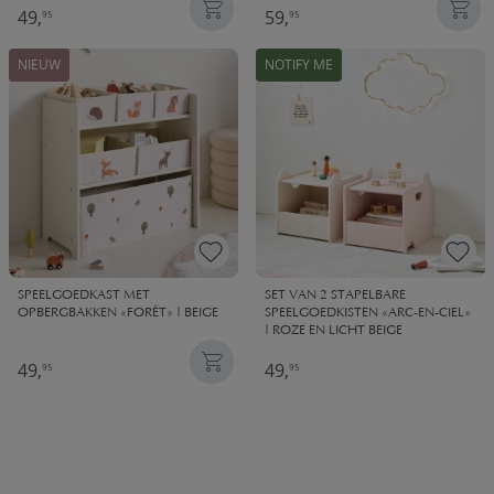
49,
59,
95
95
NIEUW
NOTIFY ME
SPEELGOEDKAST MET
SET VAN 2 STAPELBARE
OPBERGBAKKEN «FORÊT» | BEIGE
SPEELGOEDKISTEN «ARC-EN-CIEL»
| ROZE EN LICHT BEIGE
49,
49,
95
95