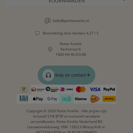
VOORWAARDEN
Speelgoedkist met deksel
(bijv. «Lune», 3–12 jaar): een
opgeruimd geheel met soft-close deksel.
Kast met bakken
(Dino, Forêt, Lara, 3–12 jaar): sorteren
hallo@petiteamelie.nl
op categorie, alles zichtbaar.
Stapelbare kisten «Arc-en-Ciel»
: dubbel als zitplek én
Beoordeling door klanten: 4,27 / 5
opberger, ruimtebesparend.
Opbergpoef
(Ted, 3–7 jaar): zacht zitten met verborgen
Petite Amélie
vak.
Kerkstraat 6
1404 HH BUSSUM
De rustige tinten passen net zo goed in de
peuterkamer voor
2 tot 5 jaar
als in de woonkamer. Combineer met houten
speelgoed uit onze
collectie houten speelgoed
voor een
Hulp en contact
samenhangende speelhoek.
VEELGESTELDE VRAGEN
VANAF WELKE LEEFTIJD IS EEN SPEELGOEDKAST
+
Copyright © 2026 Petite Amélie - Alle prijzen zijn
inclusief 21% BTW en exclusief variabele
GESCHIKT?
verzendkosten. Petite Amélie Nederland BV.
Leeuwenveldseweg 18M. 1382LX Weesp KvK nr.
64773043 BTW nr. NL855832964B01