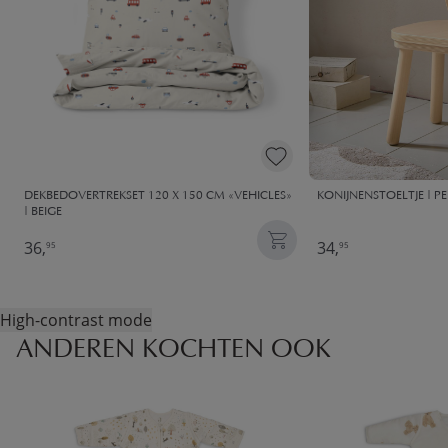
DEKBEDOVERTREKSET 120 X 150 CM «VEHICLES»
KONIJNENSTOELTJE | P
| BEIGE
36,
34,
95
95
High-contrast mode
ANDEREN KOCHTEN OOK