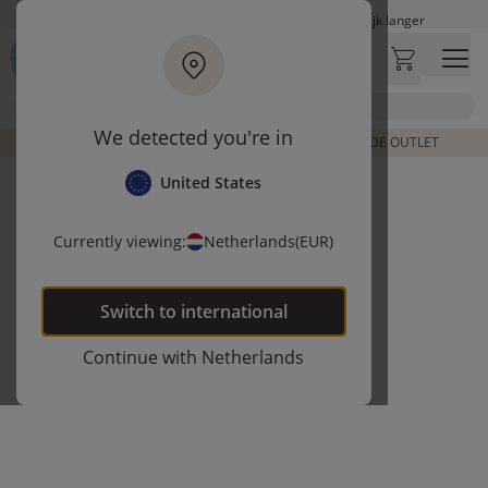
Ga naar hoofdinhoud
Let op: vertraging bij PostNL. Levering duurt mogelijk langer
Bezoek onze concept store
Klantbeoordelingen
4,27/5
Zoek
We detected you're in
DE LAATSTE ITEMS UIT VORIGE COLLECTIES | SHOP DE OUTLET
United States
Currently viewing:
Netherlands
(EUR)
Switch to
international
Continue with
Netherlands