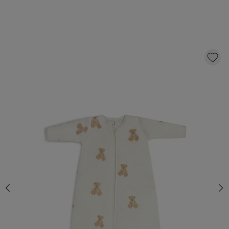
JOLLEIN - BABY SLAAPZAK MET AFRITSBARE
MOUW 90CM TEDDY BEAR
36,
99
KLIK EN BESTEL
Aantal
Op voorraad