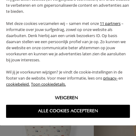
te verbeteren en om gepersonaliseerde content en advertenties aan
PLUS- EN MINPUNTEN
te bieden.
Met deze cookies verzamelen wij – samen met onze
11 partners
–
FAQ
informatie over jouw surfgedrag, zowel op onze website als
daarbuiten. Denk hierbij aan een uniek bezoekers ID. Op basis
daarvan stellen we een persoonlijk profiel van je op. Zo kunnen we
RETOUREN
de website en onze communicatie beter afstemmen op jouw
voorkeuren en kunnen we je advertenties laten zien die aansluiten
bij jouw interesses.
Wil jij je voorkeuren wijzigen? Je vindt de cookie-instellingen in de
footer van de website. Voor meer informatie, lees ons
privacy-
en
High-contrast mode
cookiebeleid.
Toon cookiedetails.
VAAK SAMEN GEKOCHT
WEIGEREN
ALLE COOKIES ACCEPTEREN