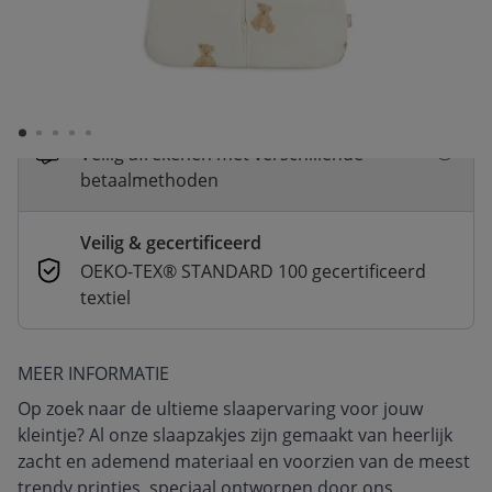
Snelle levering
Voor 23:00 besteld, dezelfde dag
verzonden
Betaal nu of in 3 delen
Veilig afrekenen met verschillende
betaalmethoden
Veilig & gecertificeerd
OEKO-TEX® STANDARD 100 gecertificeerd
textiel
MEER INFORMATIE
Op zoek naar de ultieme slaapervaring voor jouw
kleintje? Al onze slaapzakjes zijn gemaakt van heerlijk
zacht en ademend materiaal en voorzien van de meest
trendy printjes, speciaal ontworpen door ons