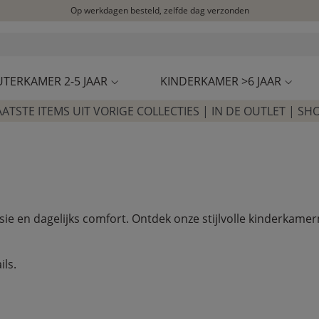
Op werkdagen besteld, zelfde dag verzonden
Let op: vertraging bij PostNL. Levering duurt mogelijk langer
Bezoek onze concept store
Klantbeoordelingen
4,27/5
UTERKAMER 2-5 JAAR
KINDERKAMER >6 JAAR
AATSTE ITEMS UIT VORIGE COLLECTIES | IN DE OUTLET | SH
ie en dagelijks comfort. Ontdek onze stijlvolle kinderkamerm
ils.