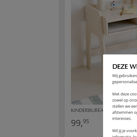
DEZE W
Wij gebruiken
gepersonalise
Met deze coo
zowel op onze
stellen we ee
KINDERBUREAU EN STOEL «LU
afstemmen op 
interesses.
99,
95
Wil jij je voo
informatie, l