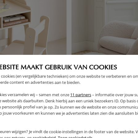
EBSITE MAAKT GEBRUIK VAN COOKIES
 cookies (en vergelijkbare technieken) om onze website te verbeteren en o
erde content en advertenties aan te bieden.
kies verzamelen wij – samen met onze
11 partners
– informatie over jouw s
 website als daarbuiten. Denk hierbij aan een uniek bezoekers ID. Op basis
n persoonlijk profiel van je op. Zo kunnen we de website en onze communica
NE» | BEIGE
TEDDY SCHOMMELSTOEL «LUN
jouw voorkeuren en kunnen we je advertenties laten zien die aansluiten bi
219,
95
rkeuren wijzigen? Je vindt de cookie-instellingen in de footer van de website.
ees ons
privacy-
en
cookiebeleid.
Toon cookiedetails.