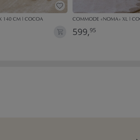
X 140 CM | COCOA
COMMODE «NOMA» XL | C
599,
95