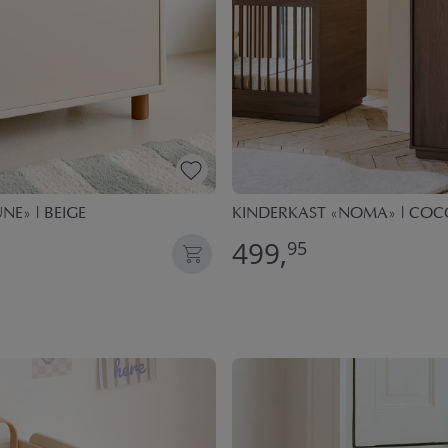
E» | BEIGE
KINDERKAST «NOMA» | CO
499,
95