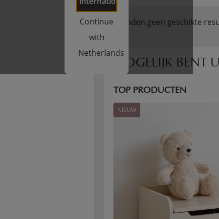
international
Continue
We konden geen geschikte resu
with
Netherlands
MOGELIJK BENT U
TOP PRODUCTEN
NIEUW