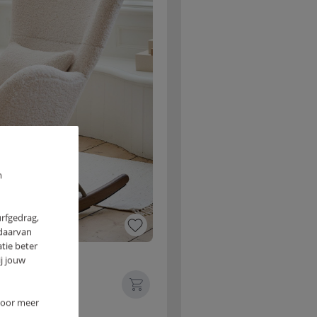
m
urfgedrag,
 daarvan
tie beter
E» | BEIGE
j jouw
 Voor meer