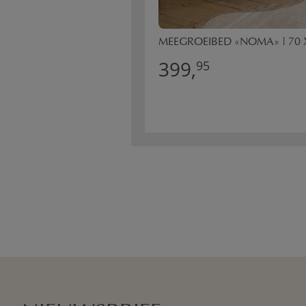
MEEGROEIBED «NOMA» | 70 
399,
95