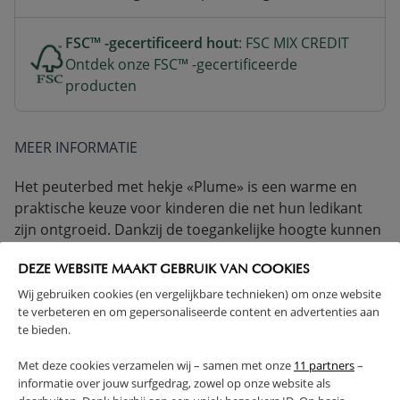
FSC™ -gecertificeerd hout
: FSC MIX CREDIT
Ontdek onze FSC™ -gecertificeerde
producten
MEER INFORMATIE
Het peuterbed met hekje «Plume» is een warme en
praktische keuze voor kinderen die net hun ledikant
zijn ontgroeid. Dankzij de toegankelijke hoogte kunnen
peuters zelf in en uit bed stappen, wat hun
zelfstandigheid stimuleert. Het bed wordt geleverd met
DEZE WEBSITE MAAKT GEBRUIK VAN COOKIES
een flexibel en verwijderbaar zijhekje Het biedt een
Wij gebruiken cookies (en vergelijkbare technieken) om onze website
te verbeteren en om gepersonaliseerde content en advertenties aan
vertrouwde slaapplek waar je kindje zich veilig voelt. De
te bieden.
kleur cocoa, een diepe donkerbruine walnoottint, geeft
dit houten peuterbed een elegante uitstraling die mooi
Met deze cookies verzamelen wij – samen met onze
11 partners
–
past bij andere kleuren en stijlen in de peuterkamer.
informatie over jouw surfgedrag, zowel op onze website als