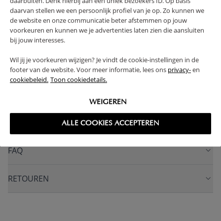
daarbuiten. Denk hierbij aan een uniek bezoekers ID. Op basis
1 JAAR GARANTIE
SOLIDE CONSTRUCTIE
daarvan stellen we een persoonlijk profiel van je op. Zo kunnen we
de website en onze communicatie beter afstemmen op jouw
INCLUSIEF STEVIGE LATTENBODEM
voorkeuren en kunnen we je advertenties laten zien die aansluiten
(Lees verder)
bij jouw interesses.
Wil jij je voorkeuren wijzigen? Je vindt de cookie-instellingen in de
WAARSCHUWING
footer van de website. Voor meer informatie, lees ons
privacy-
en
cookiebeleid.
Toon cookiedetails.
PRODUCTEIGENSCHAPPEN
WEIGEREN
PLUS- EN MINPUNTEN
ALLE COOKIES ACCEPTEREN
FAQ
RETOUREN