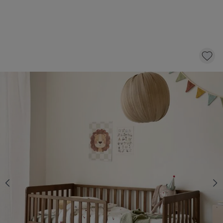
PEUTERBED «PLUME» | 70 X 140 CM |
COCOA
189,
95
KLIK EN BESTEL
Op voorraad
Kies een matras met 10 € korting