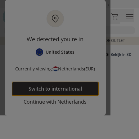
Ga naar hoofdinhoud
Op werkdagen besteld, zelfde dag verzonden
Let op: vertraging bij PostNL. Levering duurt mogelijk langer
Bezoek onze concept store
Zoek
Klantbeoordelingen
4,27/5
We detected you're in
DE LAATSTE ITEMS UIT VORIGE COLLECTIES | SHOP DE OUTLET
United States
Bekijk in 3D
Currently viewing:
Netherlands
(EUR)
Switch to
international
Continue with
Netherlands