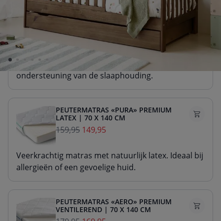
PEUTERMATRAS «NOVA» PREMIUM
SCHUIM | 70 X 140 CM
99,95
89,95
Stevig matras van duurzaam schuim. Voor goede
ondersteuning van de slaaphouding.
PEUTERMATRAS «PURA» PREMIUM
LATEX | 70 X 140 CM
159,95
149,95
Veerkrachtig matras met natuurlijk latex. Ideaal bij
allergieën of een gevoelige huid.
PEUTERMATRAS «AERO» PREMIUM
VENTILEREND | 70 X 140 CM