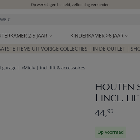
Op werkdagen besteld, zelfde dag verzonden
Let op: vertraging bij PostNL. Levering duurt mogelijk langer
Bezoek onze concept store
Klantbeoordelingen
4,27/5
UTERKAMER 2-5 JAAR
KINDERKAMER >6 JAAR
AATSTE ITEMS UIT VORIGE COLLECTIES | IN DE OUTLET | SH
garage | «Miel» | incl. lift & accessoires
HOUTEN S
| INCL. L
44,
95
Op voorraad