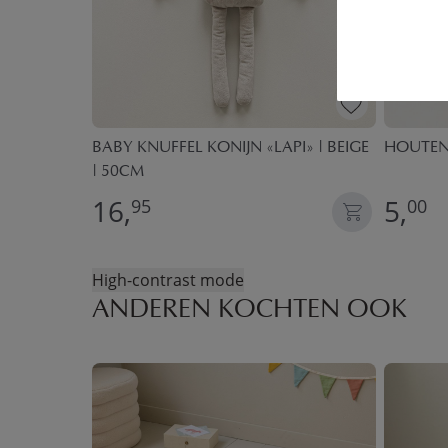
00 CM |
BABY KNUFFEL KONIJN «LAPI» | BEIGE
HOUTEN 
| 50CM
16,
5,
95
00
High-contrast mode
ANDEREN KOCHTEN OOK