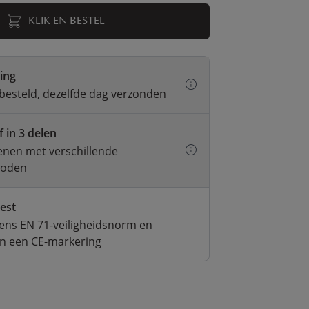
KLIK EN BESTEL
ring
besteld, dezelfde dag verzonden
f in 3 delen
kenen met verschillende
hoden
test
ens EN 71-veiligheidsnorm en
an een CE-markering