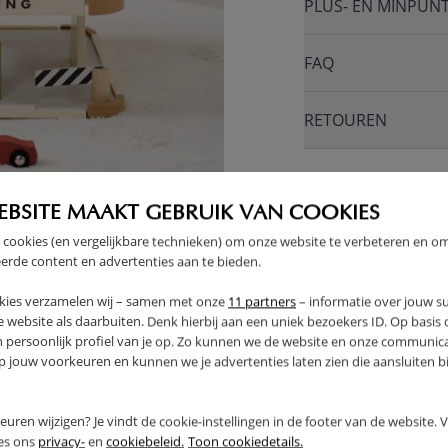
PLUS- EN MINPUN
FAQ
RETOUREN
EBSITE MAAKT GEBRUIK VAN COOKIES
 cookies (en vergelijkbare technieken) om onze website te verbeteren en o
erde content en advertenties aan te bieden.
kies verzamelen wij – samen met onze
11 partners
– informatie over jouw s
 website als daarbuiten. Denk hierbij aan een uniek bezoekers ID. Op basis
n persoonlijk profiel van je op. Zo kunnen we de website en onze communica
jouw voorkeuren en kunnen we je advertenties laten zien die aansluiten bi
rkeuren wijzigen? Je vindt de cookie-instellingen in de footer van de website.
ees ons
privacy-
en
cookiebeleid.
Toon cookiedetails.