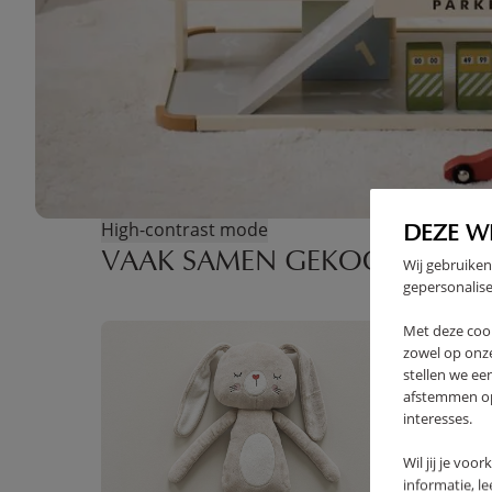
High-contrast mode
DEZE W
VAAK SAMEN GEKOCHT
Wij gebruiken
gepersonalise
Met deze coo
OUTLET
zowel op onze
stellen we ee
afstemmen op 
interesses.
Wil jij je voo
informatie, l