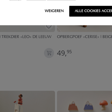
WEIGEREN
ALLE COOKIES ACCE
TREKDIER «LEO» DE LEEUW
OPBERGPOEF «CERISE» | BEIG
49,
95