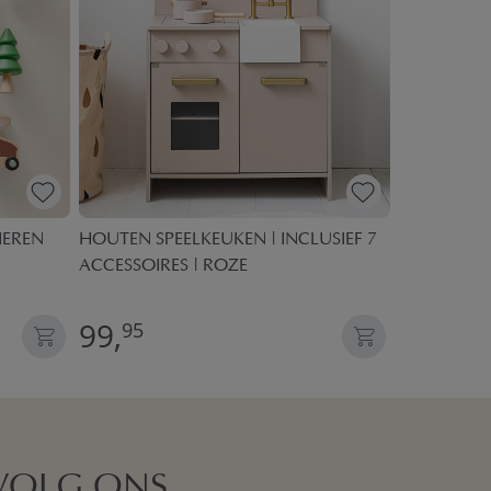
IEREN
HOUTEN SPEELKEUKEN | INCLUSIEF 7
BABYGYM H
ACCESSOIRES | ROZE
INCL. ACC
99,
39,
95
95
VOLG ONS