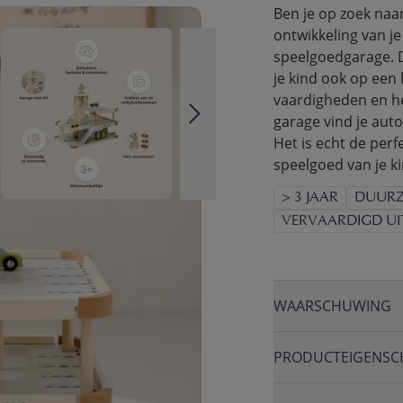
Ben je op zoek naar
ontwikkeling van j
speelgoedgarage. D
je kind ook op een
vaardigheden en he
garage vind je auto
Het is echt de perf
speelgoed van je k
> 3 JAAR
DUURZ
VERVAARDIGD UI
WAARSCHUWING
PRODUCTEIGENSC