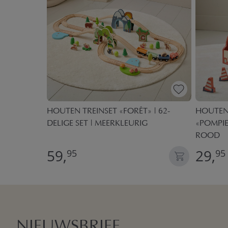
OOR
HOUTEN TREINSET «FORÊT» | 62-
HOUTEN
ELIG
DELIGE SET | MEERKLEURIG
«POMPIE
ROOD
59,
29,
95
95
NIEUWSBRIEF