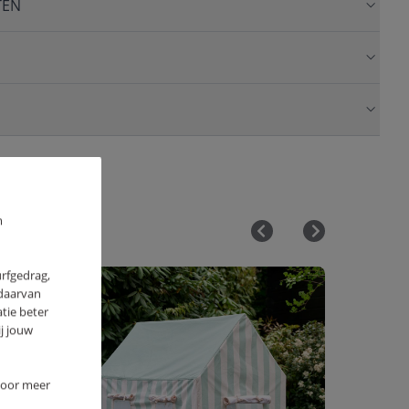
TEN
m
urfgedrag,
 daarvan
tie beter
j jouw
 Voor meer