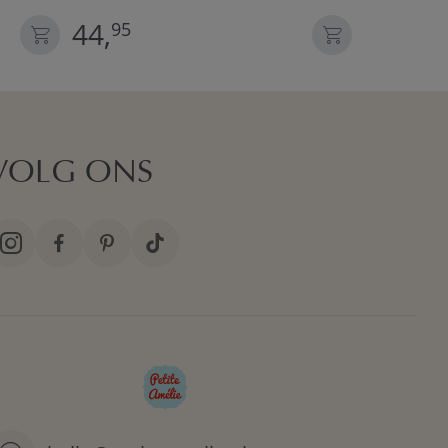
44,
24,
95
95
VOLG ONS