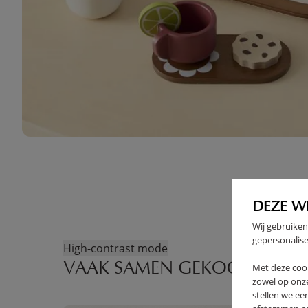
DEZE W
Wij gebruiken
gepersonalise
High-contrast mode
VAAK SAMEN GEKOCHT
Met deze coo
zowel op onze
stellen we ee