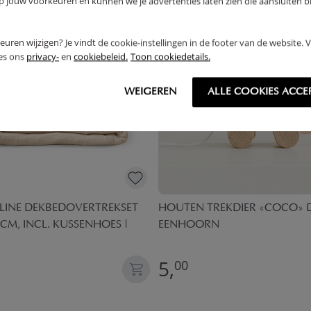
jouw voorkeuren en kunnen we je advertenties laten zien die aansluiten bi
OUTLET
rkeuren wijzigen? Je vindt de cookie-instellingen in de footer van de website.
ees ons
privacy-
en
cookiebeleid.
Toon cookiedetails.
WEIGEREN
ALLE COOKIES ACCE
LINE DEKBEDOVERTREKSET
HOUTEN TREKDIER «COCO» 
CM, INCL. KUSSENHOES |
EENHOORN
5,
00