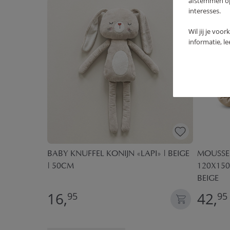
afstemmen op 
interesses.
Wil jij je voo
informatie, l
140 CM
BABY KNUFFEL KONIJN «LAPI» | BEIGE
MOUSSE
 ROZE
| 50CM
120X150
BEIGE
16,
42,
95
95