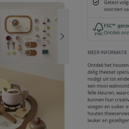
Getest volg
voorzien v
FSC™ -gecer
Ontdek onz
MEER INFORMATIE
Ontdek het houten 
delig theeset speci
nodigt uit tot einde
een mooi walnootde
felle kleuren, waar
kunnen hun creativi
voegen en suiker o
houten theeservies
leuker en gezelliger