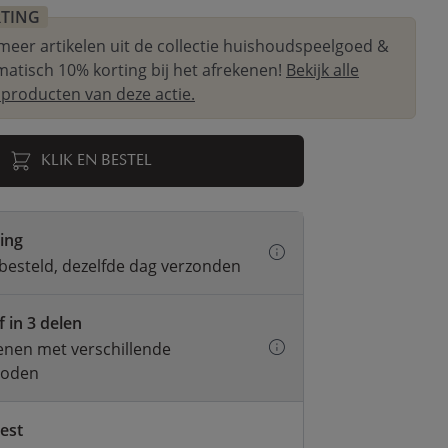
RTING
meer artikelen uit de collectie huishoudspeelgoed &
atisch 10% korting bij het afrekenen!
Bekijk alle
roducten van deze actie.
KLIK EN BESTEL
ring
besteld, dezelfde dag verzonden
f in 3 delen
kenen met verschillende
hoden
test