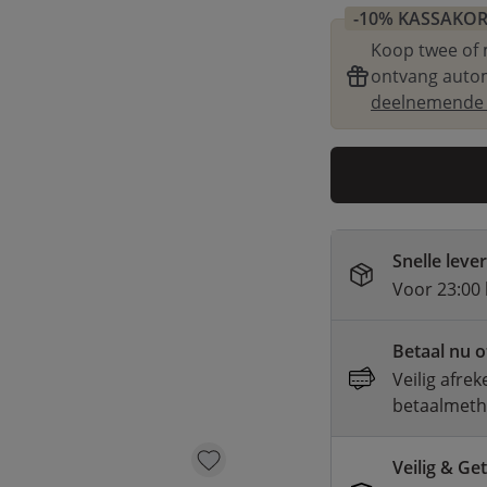
-10% KASSAKO
Koop twee of 
ontvang autom
deelnemende p
Snelle leve
Voor 23:00 
Betaal nu o
Veilig afre
betaalmet
Veilig & Ge