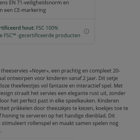
ens EN 71-veiligheidsnorm en
an een CE-markering
tificeerd hout
: FSC 100%
e FSC™ -gecertificeerde producten
theeservies «Noyer», een prachtig en compleet 20-
aal ontworpen voor kinderen vanaf 2 jaar. Dit setje
loze theefeestjes vol fantasie en interactief spel. Met
sign straalt het servies een elegante rust uit, zonder
door het perfect past in elke speelkeuken. Kinderen
teit prikkelen door theezakjes te kiezen, koekjes toe te
f honing te serveren op het handige dienblad. Dit
 stimuleert rollenspel en maakt samen spelen nog
.