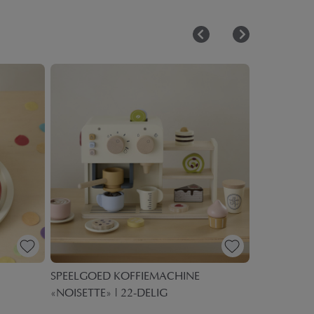
SPEELGOED KOFFIEMACHINE
BROODROO
«NOISETTE» | 22-DELIG
14-DELIG