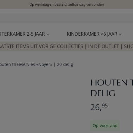
Op werkdagen besteld, zelfde dag verzonden
Let op: vertraging bij PostNL. Levering duurt mogelijk langer
Bezoek onze concept store
Klantbeoordelingen
4,25/5
UTERKAMER 2-5 JAAR
KINDERKAMER >6 JAAR
AATSTE ITEMS UIT VORIGE COLLECTIES | IN DE OUTLET | SH
outen theeservies «Noyer» | 20-delig
HOUTEN T
DELIG
26,
95
Op voorraad