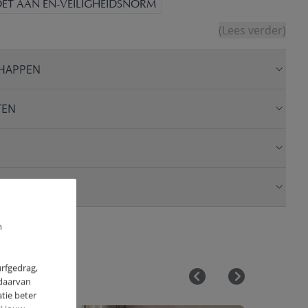
ET AAN EN-VEILIGHEIDSNORM
(Lees verder)
HAPPEN
TEN
m
urfgedrag,
 daarvan
tie beter