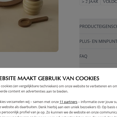
> 2 JAAR
VOLDO
PRODUCTEIGENSC
PLUS- EN MINPUN
FAQ
RETOUREN
EBSITE MAAKT GEBRUIK VAN COOKIES
 cookies (en vergelijkbare technieken) om onze website te verbeteren en o
erde content en advertenties aan te bieden.
kies verzamelen wij – samen met onze
11 partners
– informatie over jouw s
 website als daarbuiten. Denk hierbij aan een uniek bezoekers ID. Op basis
n persoonlijk profiel van je op. Zo kunnen we de website en onze communica