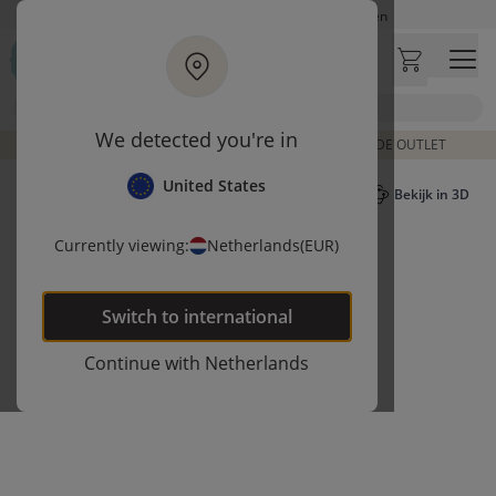
Ga naar hoofdinhoud
Op werkdagen besteld, zelfde dag verzonden
Let op: vertraging bij PostNL. Levering duurt mogelijk langer
Bezoek onze concept store
Zoek
Klantbeoordelingen
4,27/5
We detected you're in
DE LAATSTE ITEMS UIT VORIGE COLLECTIES | SHOP DE OUTLET
United States
Bekijk in 3D
Currently viewing:
Netherlands
(EUR)
Switch to
international
Continue with
Netherlands