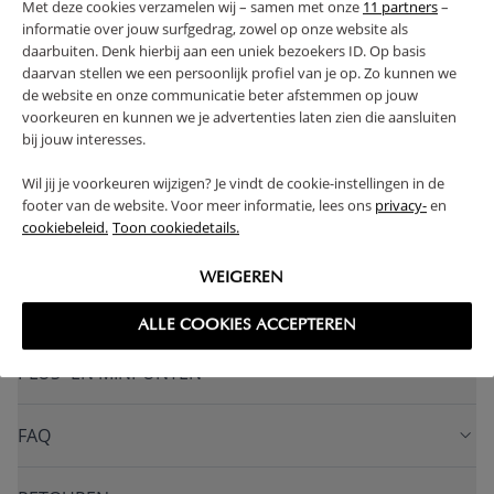
Met deze cookies verzamelen wij – samen met onze
11 partners
–
voor dit huisjes bed zijn ook bij ons verkrijgbaar.
informatie over jouw surfgedrag, zowel op onze website als
daarbuiten. Denk hierbij aan een uniek bezoekers ID. Op basis
> 4 JAAR
1 JAAR GARANTIE
daarvan stellen we een persoonlijk profiel van je op. Zo kunnen we
VERVAARDIGD UIT MASSIEF HOUT
de website en onze communicatie beter afstemmen op jouw
SOLIDE CONSTRUCTIE
voorkeuren en kunnen we je advertenties laten zien die aansluiten
bij jouw interesses.
INCLUSIEF STEVIGE LATTENBODEM
(Lees verder)
Wil jij je voorkeuren wijzigen? Je vindt de cookie-instellingen in de
footer van de website. Voor meer informatie, lees ons
privacy-
en
cookiebeleid.
Toon cookiedetails.
WAARSCHUWING
WEIGEREN
PRODUCTEIGENSCHAPPEN
ALLE COOKIES ACCEPTEREN
PLUS- EN MINPUNTEN
FAQ