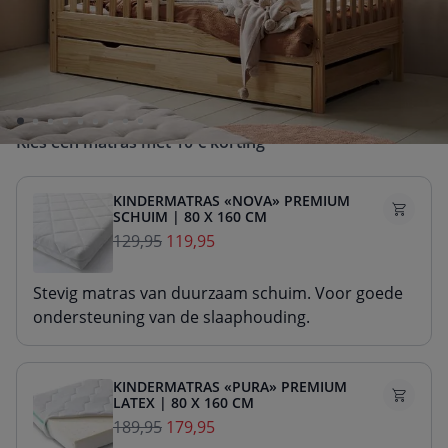
160x80
90x200
Inclusief lade
Ja
Nee
Kies een matras met 10 € korting
KINDERMATRAS «NOVA» PREMIUM
SCHUIM | 80 X 160 CM
129,95
119,95
Stevig matras van duurzaam schuim. Voor goede
ondersteuning van de slaaphouding.
KINDERMATRAS «PURA» PREMIUM
LATEX | 80 X 160 CM
189,95
179,95