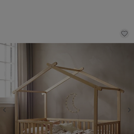
BEDHUISJE / JUNIORBED «MAISON» | 160 X
80 CM | NATUREL
289,
95
KLIK EN BESTEL
Op voorraad
Maat