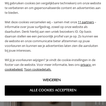
Wij gebruiken cookies (en vergelijkbare technieken) om onze website
te verbeteren en om gepersonaliseerde content en advertenties aan
PLUS- EN MINPUNTEN
te bieden.
Met deze cookies verzamelen wij – samen met onze
11 partners
–
FAQ
informatie over jouw surfgedrag, zowel op onze website als
daarbuiten. Denk hierbij aan een uniek bezoekers ID. Op basis
daarvan stellen we een persoonlijk profiel van je op. Zo kunnen we
RETOUREN
de website en onze communicatie beter afstemmen op jouw
voorkeuren en kunnen we je advertenties laten zien die aansluiten
bij jouw interesses.
Wil jij je voorkeuren wijzigen? Je vindt de cookie-instellingen in de
footer van de website. Voor meer informatie, lees ons
privacy-
en
High-contrast mode
cookiebeleid.
Toon cookiedetails.
VAAK SAMEN GEKOCHT
WEIGEREN
ALLE COOKIES ACCEPTEREN