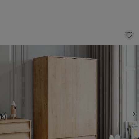
KINDERKAST «BOSQUE» | HOUT
500,-
KLIK EN BESTEL
Gratis verzending
Voor 21:00 besteld, dezelfde dag
verzonden