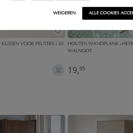
WEIGEREN
ALLE COOKIES ACCE
KUSSEN VOOR PEUTERS | 50
HOUTEN WANDPLANK «HETRE
WALNOOT
19,
95