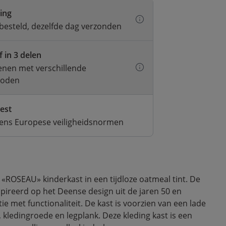
ring
besteld, dezelfde dag verzonden
f in 3 delen
kenen met verschillende
hoden
test
gens Europese veiligheidsnormen
e «ROSEAU» kinderkast in een tijdloze oatmeal tint. De
spireerd op het Deense design uit de jaren 50 en
e met functionaliteit. De kast is voorzien van een lade
s, kledingroede en legplank. Deze kleding kast is een