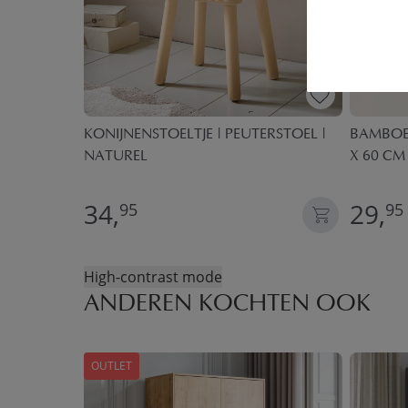
.
KONIJNENSTOELTJE | PEUTERSTOEL |
BAMBOE 
NATUREL
X 60 CM
34,
29,
95
95
High-contrast mode
ANDEREN KOCHTEN OOK
OUTLET