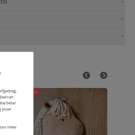
TEN
m
urfgedrag,
OUTLET
OUTLET
 daarvan
tie beter
j jouw
 Voor meer