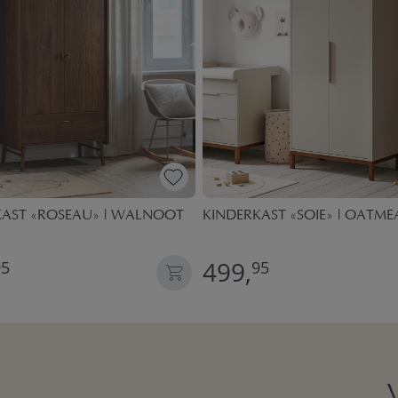
KAST «ROSEAU» | WALNOOT
KINDERKAST «SOIE» | OATME
499,
95
95