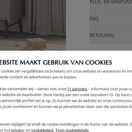
PLUS- EN MINPUN
FAQ
RETOUREN
EBSITE MAAKT GEBRUIK VAN COOKIES
 cookies (en vergelijkbare technieken) om onze website te verbeteren en o
erde content en advertenties aan te bieden.
kies verzamelen wij – samen met onze
11 partners
– informatie over jouw s
 website als daarbuiten. Denk hierbij aan een uniek bezoekers ID. Op basis
n persoonlijk profiel van je op. Zo kunnen we de website en onze communica
jouw voorkeuren en kunnen we je advertenties laten zien die aansluiten bi
rkeuren wijzigen? Je vindt de cookie-instellingen in de footer van de website.
ees ons
privacy-
en
cookiebeleid.
Toon cookiedetails.