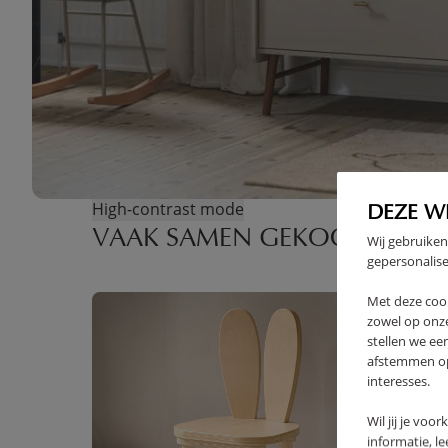
High-contrast mode
DEZE W
VAAK SAMEN GEKOCHT
Wij gebruiken
gepersonalise
Met deze coo
zowel op onze
stellen we ee
afstemmen op 
interesses.
Wil jij je voo
informatie, l