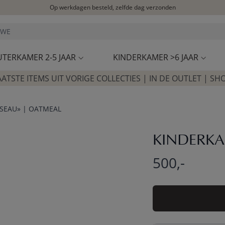
Op werkdagen besteld, zelfde dag verzonden
Let op: vertraging bij PostNL. Levering duurt mogelijk langer
Bezoek onze concept store
Klantbeoordelingen
4,27/5
UTERKAMER 2-5 JAAR
KINDERKAMER >6 JAAR
AATSTE ITEMS UIT VORIGE COLLECTIES | IN DE OUTLET | SH
SEAU» | OATMEAL
KINDERKA
500,-