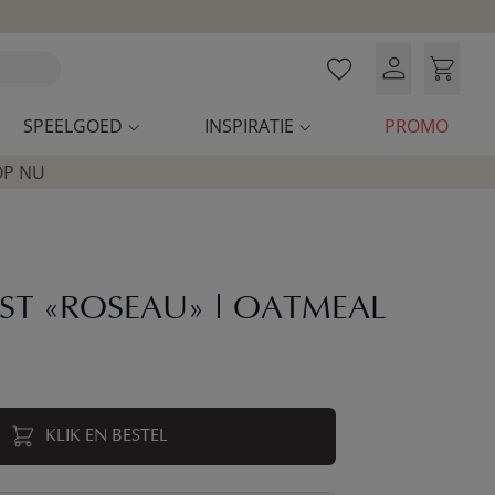
SPEELGOED
INSPIRATIE
PROMO
OP NU
ST «ROSEAU» | OATMEAL
KLIK EN BESTEL