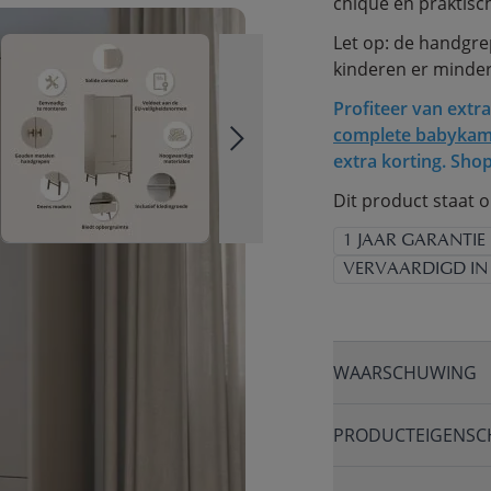
chique en praktisc
Let op: de handgre
kinderen er minder
Profiteer van extra
complete babykam
extra korting. Sho
Dit product staat 
1 JAAR GARANTIE
VERVAARDIGD IN
WAARSCHUWING
PRODUCTEIGENSC