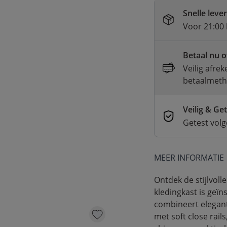
Snelle leve
Voor 21:00 
Betaal nu o
Veilig afre
betaalmet
Veilig & Ge
Getest vol
MEER INFORMATIE
Ontdek de stijlvoll
kledingkast is geïn
combineert eleganti
met soft close rail