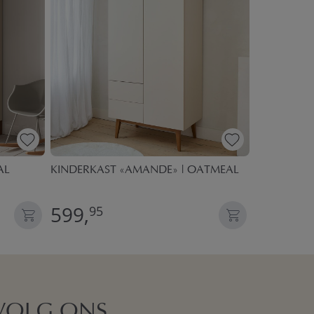
AL
KINDERKAST «AMANDE» | OATMEAL
KINDERKA
599,
499,
95
95
VOLG ONS