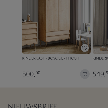
IT
KINDERKAST «BOSQUE» | HOUT
KINDER
500,
549,
00
NIEUWSBRIEF