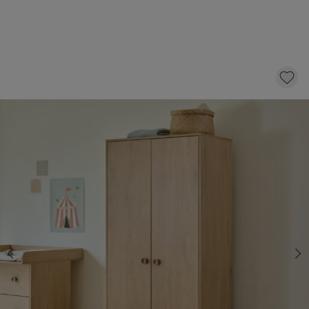
KINDERKAST «CHÊNE»
449,
95
KLIK EN BESTEL
Op voorraad
Snelle levering