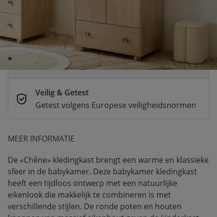
Voor 21:00 besteld, dezelfde dag
verzonden
Betaal nu of in 3 delen
Veilig afrekenen met verschillende
betaalmethoden
Veilig & Getest
Getest volgens Europese veiligheidsnormen
MEER INFORMATIE
De «Chêne» kledingkast brengt een warme en klassieke
sfeer in de babykamer. Deze babykamer kledingkast
heeft een tijdloos ontwerp met een natuurlijke
eikenlook die makkelijk te combineren is met
verschillende stijlen. De ronde poten en houten