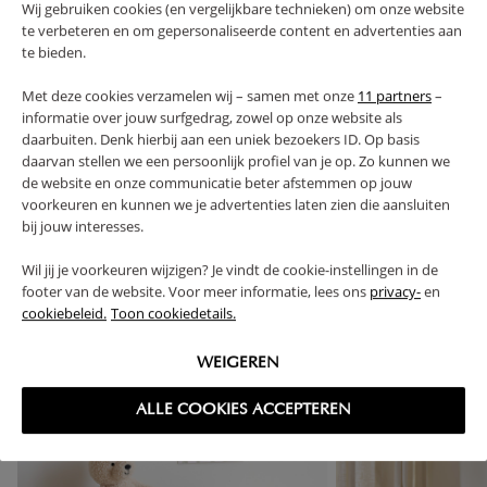
Wij gebruiken cookies (en vergelijkbare technieken) om onze website
te verbeteren en om gepersonaliseerde content en advertenties aan
te bieden.
PLUS- EN MINPUNTEN
Met deze cookies verzamelen wij – samen met onze
11 partners
–
informatie over jouw surfgedrag, zowel op onze website als
FAQ
daarbuiten. Denk hierbij aan een uniek bezoekers ID. Op basis
daarvan stellen we een persoonlijk profiel van je op. Zo kunnen we
RETOUREN
de website en onze communicatie beter afstemmen op jouw
voorkeuren en kunnen we je advertenties laten zien die aansluiten
bij jouw interesses.
Wil jij je voorkeuren wijzigen? Je vindt de cookie-instellingen in de
footer van de website. Voor meer informatie, lees ons
privacy-
en
High-contrast mode
cookiebeleid.
Toon cookiedetails.
VAAK SAMEN GEKOCHT
WEIGEREN
ALLE COOKIES ACCEPTEREN
NIEUW
NIEUW