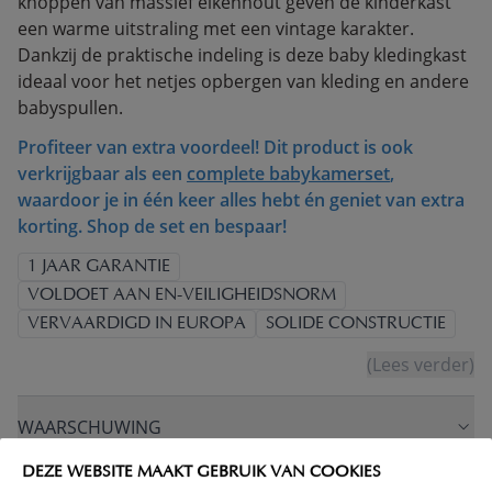
knoppen van massief eikenhout geven de kinderkast
een warme uitstraling met een vintage karakter.
Dankzij de praktische indeling is deze baby kledingkast
ideaal voor het netjes opbergen van kleding en andere
babyspullen.
Profiteer van extra voordeel! Dit product is ook
verkrijgbaar als een
complete babykamerset
,
waardoor je in één keer alles hebt én geniet van extra
korting. Shop de set en bespaar!
1 JAAR GARANTIE
VOLDOET AAN EN-VEILIGHEIDSNORM
VERVAARDIGD IN EUROPA
SOLIDE CONSTRUCTIE
(Lees verder)
WAARSCHUWING
DEZE WEBSITE MAAKT GEBRUIK VAN COOKIES
PRODUCTEIGENSCHAPPEN