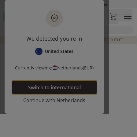
Ga naar hoofdinhoud
Op werkdagen besteld, zelfde dag verzonden
Let op: vertraging bij PostNL. Levering duurt mogelijk langer
Bezoek onze concept store
Zoek
Klantbeoordelingen
4,27/5
We detected you're in
DE LAATSTE ITEMS UIT VORIGE COLLECTIES | SHOP DE OUTLET
United States
Currently viewing:
Netherlands
(EUR)
Switch to
international
Continue with
Netherlands