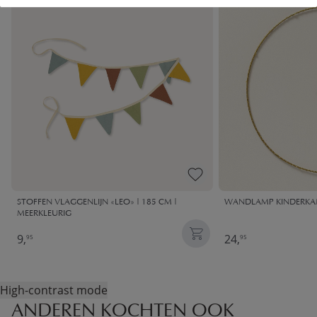
STOFFEN VLAGGENLIJN «LEO» | 185 CM |
WANDLAMP KINDERKAM
MEERKLEURIG
9,
24,
95
95
High-contrast mode
ANDEREN KOCHTEN OOK