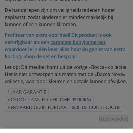
De handgrepen zijn om veiligheidsredenen hoger
geplaatst, zodat kinderen er minder makkelijk bij
kunnen of erin kunnen klimmen.
Profiteer van extra voordeel! Dit product is ook
verkrijgbaar als een
complete babykamerset
,
waardoor je in één keer alles hebt én geniet van extra
korting. Shop de set en bespaar!
Let op: Dit meubel komt uit de vorige «Bocca» collectie.
Het is niet ontworpen als match met de «Bocca Nova»
collectie, waardoor kleuren en details kunnen afwijken.
1 JAAR GARANTIE
VOLDOET AAN EN-VEILIGHEIDSNORM
VERVAARDIGD IN EUROPA
SOLIDE CONSTRUCTIE
(Lees verder)