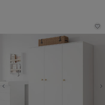
3 DEURS KLEDINGKAST «BOCCA» | WIT
699,
95
KLIK EN BESTEL
Snelle levering
Voor 21:00 besteld, dezelfde dag
verzonden