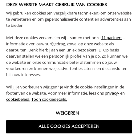
WAARSCHUWING
DEZE WEBSITE MAAKT GEBRUIK VAN COOKIES
Wij gebruiken cookies (en vergelijkbare technieken) om onze website
te verbeteren en om gepersonaliseerde content en advertenties aan
PRODUCTEIGENSCHAPPEN
te bieden.
PLUS- EN MINPUNTEN
Met deze cookies verzamelen wij – samen met onze
11 partners
–
informatie over jouw surfgedrag, zowel op onze website als
daarbuiten. Denk hierbij aan een uniek bezoekers ID. Op basis
FAQ
daarvan stellen we een persoonlijk profiel van je op. Zo kunnen we
de website en onze communicatie beter afstemmen op jouw
voorkeuren en kunnen we je advertenties laten zien die aansluiten
RETOUREN
bij jouw interesses.
Wil jij je voorkeuren wijzigen? Je vindt de cookie-instellingen in de
footer van de website. Voor meer informatie, lees ons
privacy-
en
cookiebeleid.
Toon cookiedetails.
High-contrast mode
WEIGEREN
VAAK SAMEN GEKOCHT
ALLE COOKIES ACCEPTEREN