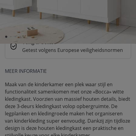
Betaal nu of in 3 delen
Veilig afrekenen met verschillende
betaalmethoden
Veilig & Getest
Getest volgens Europese veiligheidsnormen
MEER INFORMATIE
Maak van de kinderkamer een plek waar stijl en
functionaliteit samenkomen met onze «Bocca» witte
kledingkast. Voorzien van massief houten details, biedt
deze 3-deurs kledingkast volop opbergruimte. De
legplanken en kledingroede maken het organiseren
van kinderkleding super eenvoudig. Dankzij zijn tijdloze
design is deze houten kledingkast een praktische en
stijlvolle keuze voor elke kinderkamer.