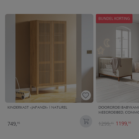
BUNDEL KORTING
KINDERKAST «JAPANDI» | NATUREL
DOORGROEI BABYKAMER
MEEGROEIBED, COMMO
1199,
749,
1299,
95
95
85