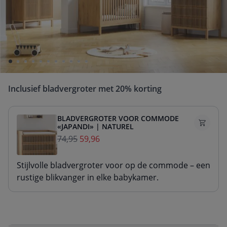
Geniet van extra voordeel bij de aankoop van
een 2- of 3-delige babykamerset!
De prijs van de set wordt berekend op basis van de
verkoopprijs van de afzonderlijke producten.
Inclusief bladvergroter met 20% korting
BLADVERGROTER VOOR COMMODE
«JAPANDI» | NATUREL
74,95
59,96
Stijlvolle bladvergroter voor op de commode – een
rustige blikvanger in elke babykamer.