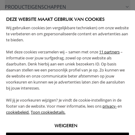
PRODUCTEIGENSCHAPPEN
DEZE WEBSITE MAAKT GEBRUIK VAN COOKIES
PLUS- EN MINPUNTEN
Wij gebruiken cookies (en vergelijkbare technieken) om onze website
te verbeteren en om gepersonaliseerde content en advertenties aan
te bieden.
FAQ
Met deze cookies verzamelen wij – samen met onze
11 partners
–
informatie over jouw surfgedrag, zowel op onze website als
RETOUREN
daarbuiten. Denk hierbij aan een uniek bezoekers ID. Op basis
daarvan stellen we een persoonlijk profiel van je op. Zo kunnen we
de website en onze communicatie beter afstemmen op jouw
voorkeuren en kunnen we je advertenties laten zien die aansluiten
bij jouw interesses.
DE SET BESTAAT UIT DE VOLGENDE
PRODUCTEN
Wil jij je voorkeuren wijzigen? Je vindt de cookie-instellingen in de
footer van de website. Voor meer informatie, lees ons
privacy-
en
cookiebeleid.
Toon cookiedetails.
WEIGEREN