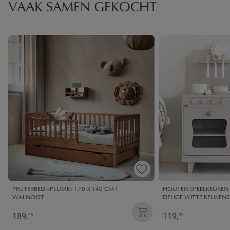
VAAK SAMEN GEKOCHT
PEUTERBED «PLUME» | 70 X 140 CM |
HOUTEN SPEELKEUKEN «
WALNOOT
DELIGE WITTE KEUKENS
189,
119,
95
95