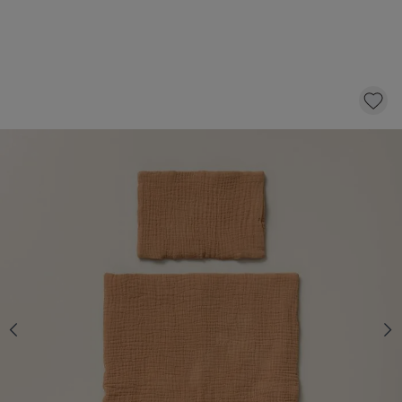
POPPEN BEDDENGOED «COLOMBE»
14,
95
Niet op voorraad
Informeer mij over beschikbaarheid
Dit product is tijdelijk uitverkocht
De verwachte levertijd is onbekend