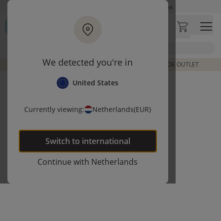
Ga naar hoofdinhoud
Op werkdagen besteld, zelfde dag verzonden
Let op: vertraging bij PostNL. Levering duurt mogelijk langer
Bezoek onze concept store
Zoek
Klantbeoordelingen
4,25/5
We detected you're in
DE LAATSTE ITEMS UIT VORIGE COLLECTIES | SHOP DE OUTLET
United States
Currently viewing:
Netherlands
(EUR)
Switch to
international
Continue with
Netherlands