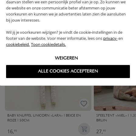
daarvan stellen we een persoonlijk profiel van je op. Zo kunnen we
VAAK SAMEN GEKOCHT
de website en onze communicatie beter afstemmen op jouw
voorkeuren en kunnen we je advertenties laten zien die aansluiten
bij jouw interesses.
Wil jij je voorkeuren wijzigen? Je vindt de cookie-instellingen in de
footer van de website. Voor meer informatie, lees ons
privacy-
en
cookiebeleid.
Toon cookiedetails.
WEIGEREN
ALLE COOKIES ACCEPTEREN
BABY KNUFFEL UNICORN «LARA» | BEIGE EN
SPEELTENT «MIEL» | 1,
ROZE | 50CM
BRUIN
16,
27,
95
95