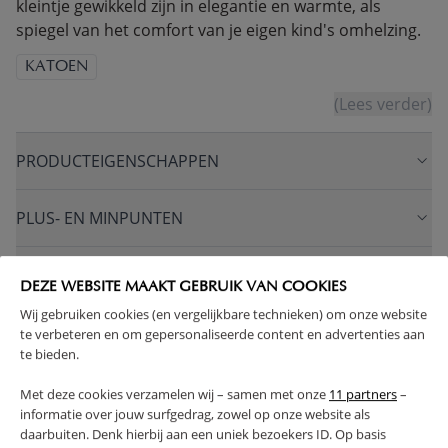
kleintje gewikkeld zijn in elegantie en warmte, als
spiegel van het comfort van je eigen kind's omhelzing.
KATOEN
(Lees verder)
PRODUCTEIGENSCHAPPEN
PLUS- EN MINPUNTEN
FAQ
DEZE WEBSITE MAAKT GEBRUIK VAN COOKIES
Wij gebruiken cookies (en vergelijkbare technieken) om onze website
RETOUREN
te verbeteren en om gepersonaliseerde content en advertenties aan
te bieden.
Met deze cookies verzamelen wij – samen met onze
11 partners
–
informatie over jouw surfgedrag, zowel op onze website als
daarbuiten. Denk hierbij aan een uniek bezoekers ID. Op basis
High-contrast mode