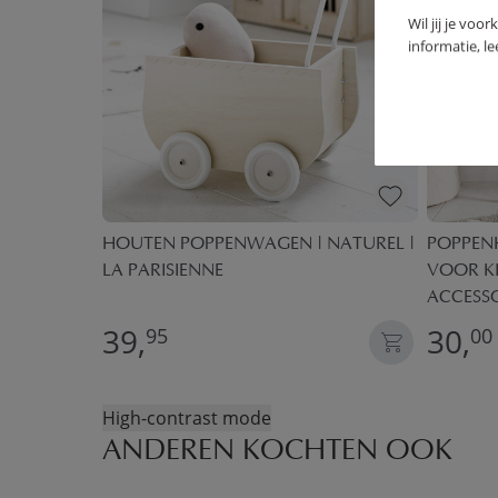
Wil jij je voo
informatie, l
60X80 |
HOUTEN POPPENWAGEN | NATUREL |
POPPEN
LA PARISIENNE
VOOR KI
ACCESSO
39,
30,
95
00
High-contrast mode
ANDEREN KOCHTEN OOK