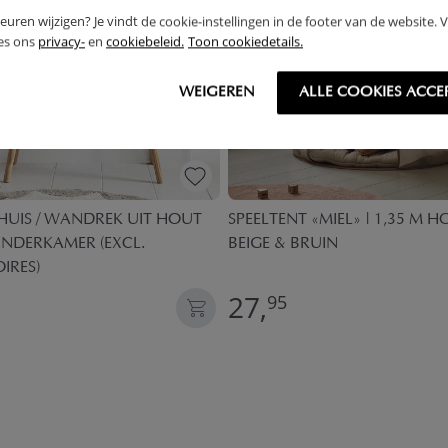
rkeuren wijzigen? Je vindt de cookie-instellingen in de footer van de website.
ees ons
privacy-
en
cookiebeleid.
Toon cookiedetails.
WEIGEREN
ALLE COOKIES ACCE
HUIS / WANDREK UIT HOUT
SPEELTENT «MIEL» | 1,35 M H
NDERKAMER (EXCL.
BEIGE & BRUIN
IRES)
27,
95