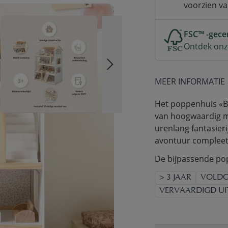
voorzien v
FSC™ -gecer
Ontdek onz
MEER INFORMATIE
Het poppenhuis «Bl
van hoogwaardig ma
urenlang fantasie
avontuur compleet
De bijpassende pop
> 3 JAAR
VOLDO
VERVAARDIGD UI