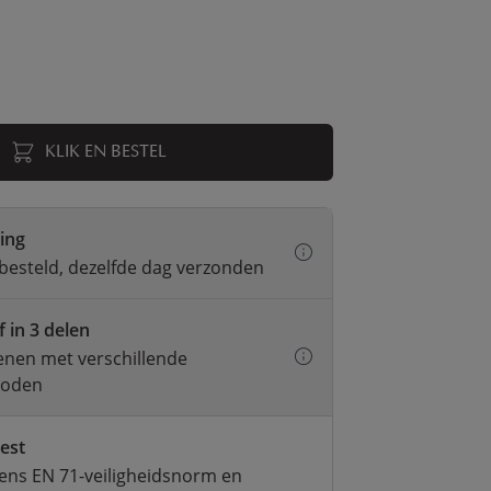
KLIK EN BESTEL
ring
besteld, dezelfde dag verzonden
f in 3 delen
kenen met verschillende
hoden
test
ens EN 71-veiligheidsnorm en