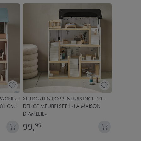
AGNE» |
XL HOUTEN POPPENHUIS INCL. 19-
KLASSIEK 
 81 CM |
DELIGE MEUBELSET | «LA MAISON
POPPENHUIS
D'AMÉLIE»
99,
99,
95
95