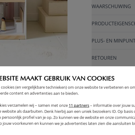
WAARSCHUWING
PRODUCTEIGENSC
PLUS- EN MINPUN
RETOUREN
EBSITE MAAKT GEBRUIK VAN COOKIES
 cookies (en vergelijkbare technieken) om onze website te verbeteren en o
erde content en advertenties aan te bieden.
kies verzamelen wij – samen met onze
11 partners
– informatie over jouw s
 website als daarbuiten. Denk hierbij aan een uniek bezoekers ID. Op basis
n persoonlijk profiel van je op. Zo kunnen we de website en onze communica
jouw voorkeuren en kunnen we je advertenties laten zien die aansluiten bi