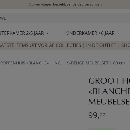
Op werkdagen besteld, zelfde dag verzonden
Let op: vertraging bij PostNL. Levering duurt mogelijk langer
Bezoek onze concept store
Klantbeoordelingen
4,25/5
UTERKAMER 2-5 JAAR
KINDERKAMER >6 JAAR
AATSTE ITEMS UIT VORIGE COLLECTIES | IN DE OUTLET | SH
OPPENHUIS «BLANCHE» | INCL. 19-DELIGE MEUBELSET | 80 cm | 
GROOT H
«BLANCHE»
MEUBELSET
99,
95