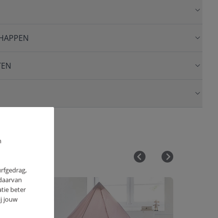
HAPPEN
TEN
m
urfgedrag,
 daarvan
OUTLET
tie beter
j jouw