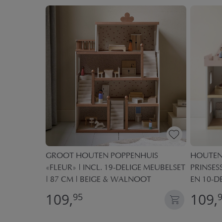
UIS
GROOT HOUTEN POPPENHUIS
HOUTEN
«FLEUR» | INCL. 19-DELIGE MEUBELSET
PRINSES
| 87 CM | BEIGE & WALNOOT
EN 10-D
109,
109,
95