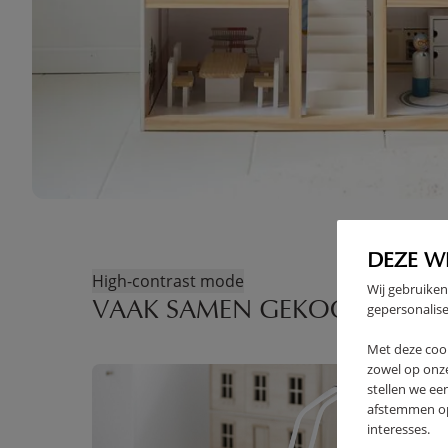
DEZE W
High-contrast mode
Wij gebruiken
VAAK SAMEN GEKOCHT
gepersonalise
Met deze coo
zowel op onze
OUTLET
stellen we ee
afstemmen op 
interesses.