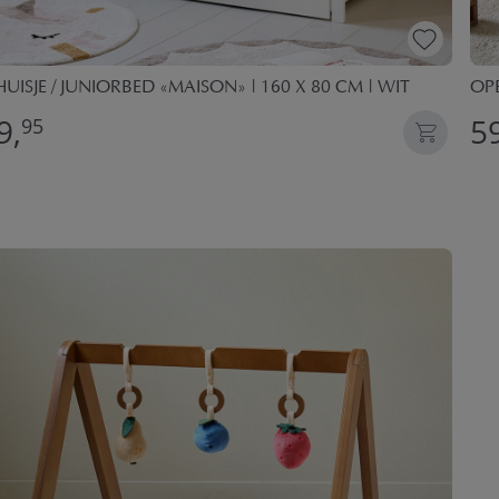
UISJE / JUNIORBED «MAISON» | 160 X 80 CM | WIT
OPB
9,
59
95