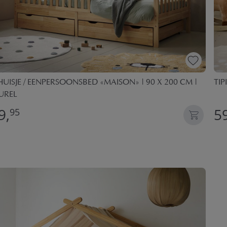
UISJE / EENPERSOONSBED «MAISON» | 90 X 200 CM |
TIP
UREL
9,
59
95