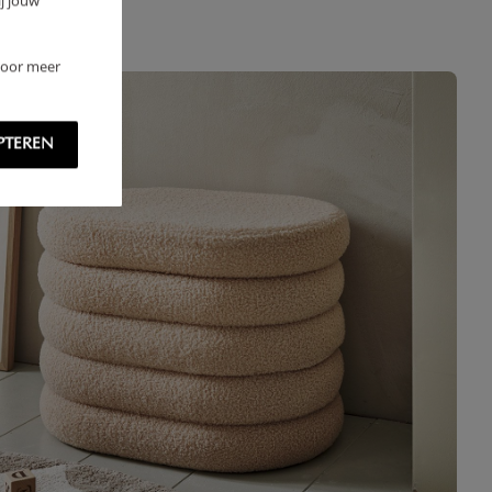
j jouw
 Voor meer
PTEREN