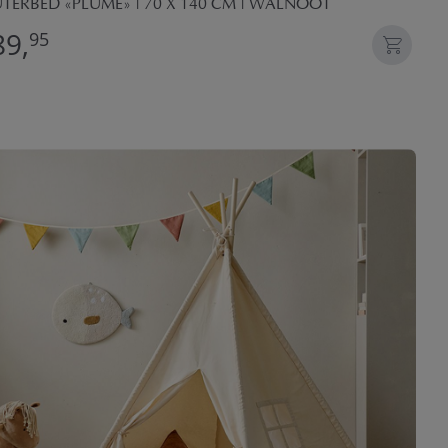
UTERBED «PLUME» | 70 X 140 CM | WALNOOT
89,
95