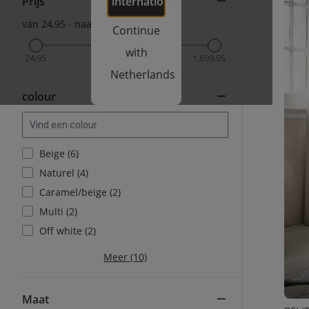
Prijs
international
van 24,95 - naar 1,699,95
Continue
with
24,95
1,699,95
Netherlands
colour
Beige (6)
Naturel (4)
Caramel/beige (2)
Multi (2)
Off white (2)
Meer (10)
Maat