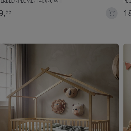
ERBED «PLUME» 140X70 WIT
PE
9,
1
95