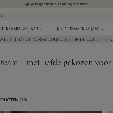
Let op: vertraging bij PostNL. Levering duurt mogelijk langer
Bezoek onze concept store
Klantbeoordelingen
4,27/5
UTERKAMER 2-5 JAAR
KINDERKAMER >6 JAAR
AATSTE ITEMS UIT VORIGE COLLECTIES | IN DE OUTLET | SH
team – met liefde gekozen voor j
ODUCTEN
(30)