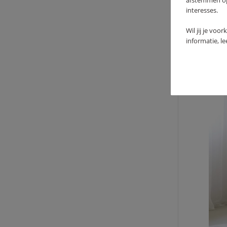
afstemmen op 
interesses.
Wil jij je voo
informatie, l