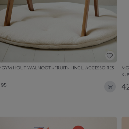
GYM HOUT WALNOOT «FRUIT» | INCL. ACCESSOIRES
MO
KUS
,
42
95