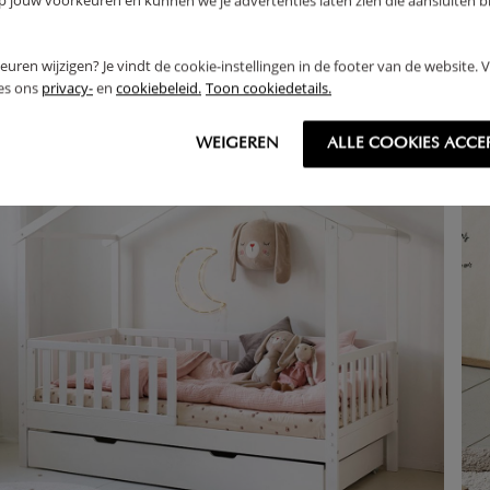
jouw voorkeuren en kunnen we je advertenties laten zien die aansluiten bi
rkeuren wijzigen? Je vindt de cookie-instellingen in de footer van de website.
ees ons
privacy-
en
cookiebeleid.
Toon cookiedetails.
WEIGEREN
ALLE COOKIES ACCE