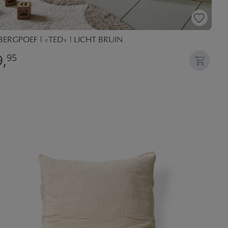
ERGPOEF | «TED» | LICHT BRUIN
,
95