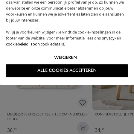
daarvan stellen we een persoonlijk profiel van je op. Zo kunnen we
VAAK SAMEN GEKOCHT
de website en onze communicatie beter afstemmen op jouw
voorkeuren en kunnen we je advertenties laten zien die aansluiten
bij jouw interesses.
Wil jij je voorkeuren wijzigen? Je vindt de cookie-instellingen in de
footer van de website. Voor meer informatie, lees ons
privacy-
en
cookiebeleid.
Toon cookiedetails.
WEIGEREN
ALLE COOKIES ACCEPTEREN
DEKBEDOVERTREKSET 120 X 150 CM «VEHICLES»
KONIJNENSTOELTJE | P
| BEIGE
36,
34,
95
95