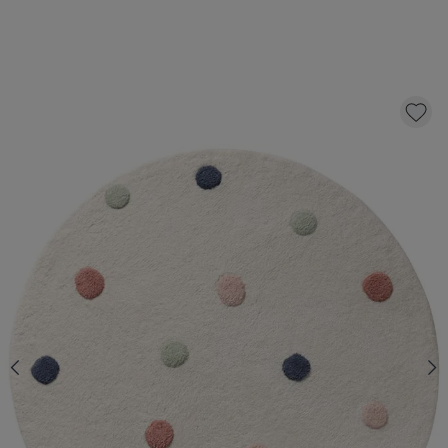
WASBAAR KINDERVLOERKLEED | ROND
Ø110 CM | STIPPEN
59,
95
KLIK EN BESTEL
Aantal
Op voorraad