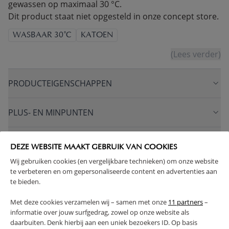
gewassen op maximaal 30 °C.
Dit product staat niet opgesteld in onze concept store.
WASBAAR 30°C
KATOEN
(Lees verder)
PRODUCTEIGENSCHAPPEN
PLUS- EN MINPUNTEN
FAQ
DEZE WEBSITE MAAKT GEBRUIK VAN COOKIES
Wij gebruiken cookies (en vergelijkbare technieken) om onze website
RETOUREN
te verbeteren en om gepersonaliseerde content en advertenties aan
te bieden.
Met deze cookies verzamelen wij – samen met onze
11 partners
–
informatie over jouw surfgedrag, zowel op onze website als
daarbuiten. Denk hierbij aan een uniek bezoekers ID. Op basis
High-contrast mode