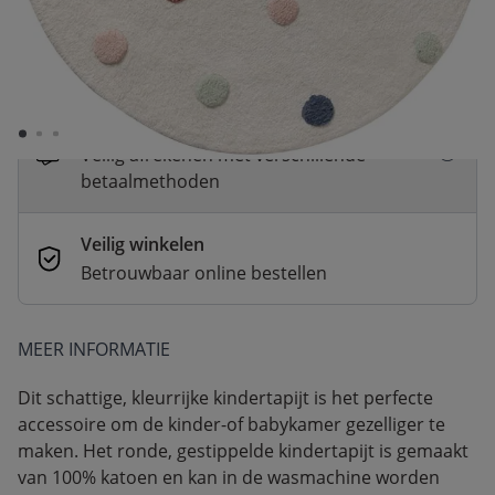
Snelle levering
Voor 23:00 besteld, dezelfde dag
verzonden
Betaal nu of in 3 delen
Veilig afrekenen met verschillende
betaalmethoden
Veilig winkelen
Betrouwbaar online bestellen
MEER INFORMATIE
Dit schattige, kleurrijke kindertapijt is het perfecte
accessoire om de kinder-of babykamer gezelliger te
maken. Het ronde, gestippelde kindertapijt is gemaakt
van 100% katoen en kan in de wasmachine worden