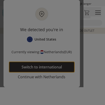
Ga naar hoofdinhoud
Let op: vertraging bij PostNL. Levering duurt mogelijk langer
Bezoek onze concept store
Klantbeoordelingen
4,27/5
Zoek
We detected you're in
DE LAATSTE ITEMS UIT VORIGE COLLECTIES | SHOP DE OUTLET
United States
Currently viewing:
Netherlands
(EUR)
Switch to
international
Continue with
Netherlands