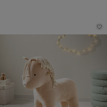
HOBBELPAARD «ARTHUR»
79,
95
KLIK EN BESTEL
Op voorraad
Snelle levering