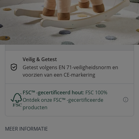
Voor 23:00 besteld, dezelfde dag
verzonden
Betaal nu of in 3 delen
Veilig afrekenen met verschillende
betaalmethoden
Veilig & Getest
Getest volgens EN 71-veiligheidsnorm en
voorzien van een CE-markering
FSC™ -gecertificeerd hout
: FSC 100%
Ontdek onze FSC™ -gecertificeerde
producten
MEER INFORMATIE