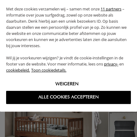
Met deze cookies verzamelen wij – samen met onze
11 partners
–
RETOUREN
informatie over jouw surfgedrag, zowel op onze website als
daarbuiten. Denk hierbij aan een uniek bezoekers ID. Op basis
daarvan stellen we een persoonlijk profiel van je op. Zo kunnen we
de website en onze communicatie beter afstemmen op jouw
voorkeuren en kunnen we je advertenties laten zien die aansluiten
High-contrast mode
bij jouw interesses.
VAAK SAMEN GEKOCHT
Wil jij je voorkeuren wijzigen? Je vindt de cookie-instellingen in de
footer van de website. Voor meer informatie, lees ons
privacy-
en
cookiebeleid.
Toon cookiedetails.
WEIGEREN
ALLE COOKIES ACCEPTEREN