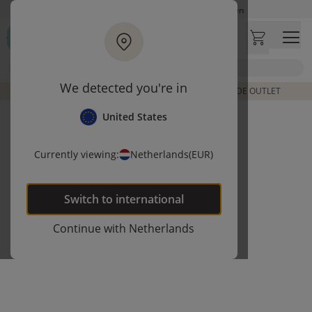
Ga naar hoofdinhoud
Op werkdagen besteld, zelfde dag verzonden
Let op: vertraging bij PostNL. Levering duurt mogelijk langer
Bezoek onze concept store
Zoek
Klantbeoordelingen
4,27/5
We detected you're in
DE LAATSTE ITEMS UIT VORIGE COLLECTIES | SHOP DE OUTLET
United States
Currently viewing:
Netherlands
(EUR)
Switch to
international
Continue with
Netherlands