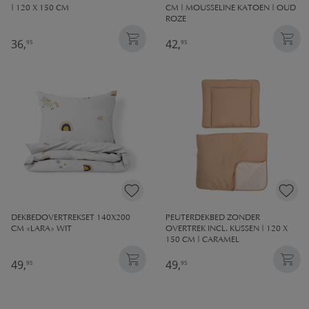
| 120 X 150 CM
CM | MOUSSELINE KATOEN | OUD
ROZE
36,
42,
95
95
DEKBEDOVERTREKSET 140X200
PEUTERDEKBED ZONDER
CM «LARA» WIT
OVERTREK INCL. KUSSEN | 120 X
150 CM | CARAMEL
49,
49,
95
95