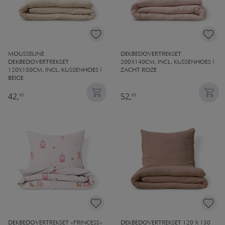
MOUSSELINE
DEKBEDOVERTREKSET
DEKBEDOVERTREKSET
200X140CM, INCL. KUSSENHOES |
120X150CM, INCL. KUSSENHOES |
ZACHT ROZE
BEIGE
42,
52,
95
95
DEKBEDOVERTREKSET «PRINCESS»
DEKBEDOVERTREKSET 120 X 150