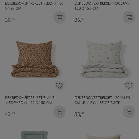
DEKBEDOVERTREKSET «LEO» | 120
DEKBEDOVERTREKSET «OCÉAN» |
X 150 CM
120 X 150 CM
36,
36,
95
95
DEKBEDOVERTREKSET FLANEL
DEKBEDOVERTREKSET 120 X 150
«LEOPARD» | 120 X 150 CM
CM «PANSY» | BEIGE-ROZE
42,
36,
95
95