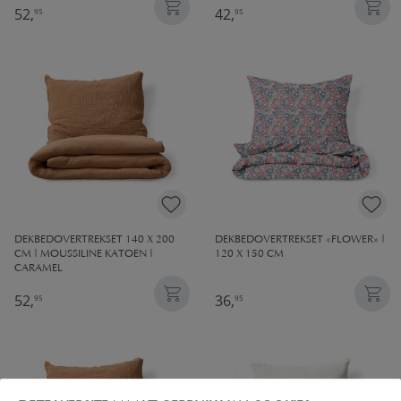
52,
42,
95
95
DEKBEDOVERTREKSET 140 X 200
DEKBEDOVERTREKSET «FLOWER» |
CM | MOUSSILINE KATOEN |
120 X 150 CM
CARAMEL
52,
36,
95
95