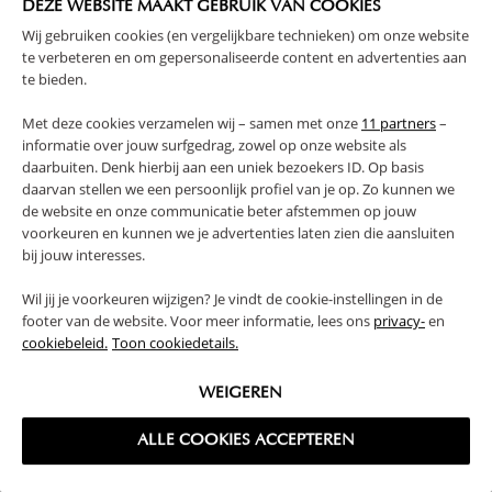
DEZE WEBSITE MAAKT GEBRUIK VAN COOKIES
Wij gebruiken cookies (en vergelijkbare technieken) om onze website
te verbeteren en om gepersonaliseerde content en advertenties aan
te bieden.
Met deze cookies verzamelen wij – samen met onze
11 partners
–
informatie over jouw surfgedrag, zowel op onze website als
MOUSSELINE
DEKBEDOVERTREKSET
daarbuiten. Denk hierbij aan een uniek bezoekers ID. Op basis
DEKBEDOVERTREKSET 120 X 150
200X140CM, INCL. KUSSENHOES |
daarvan stellen we een persoonlijk profiel van je op. Zo kunnen we
CM INCL. KUSSENHOES | CARAMEL
WIT
de website en onze communicatie beter afstemmen op jouw
42,
52,
95
95
voorkeuren en kunnen we je advertenties laten zien die aansluiten
bij jouw interesses.
Wil jij je voorkeuren wijzigen? Je vindt de cookie-instellingen in de
footer van de website. Voor meer informatie, lees ons
privacy-
en
cookiebeleid.
Toon cookiedetails.
WEIGEREN
ALLE COOKIES ACCEPTEREN