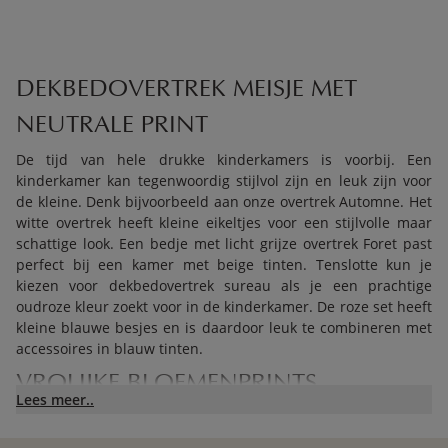
DEKBEDOVERTREK MEISJE MET
NEUTRALE PRINT
De tijd van hele drukke kinderkamers is voorbij. Een
kinderkamer kan tegenwoordig stijlvol zijn en leuk zijn voor
de kleine. Denk bijvoorbeeld aan onze overtrek Automne. Het
witte overtrek heeft kleine eikeltjes voor een stijlvolle maar
schattige look. Een bedje met licht grijze overtrek Foret past
perfect bij een kamer met beige tinten. Tenslotte kun je
kiezen voor dekbedovertrek sureau als je een prachtige
oudroze kleur zoekt voor in de kinderkamer. De roze set heeft
kleine blauwe besjes en is daardoor leuk te combineren met
accessoires in blauw tinten.
VROLIJKE BLOEMENPRINTS
Lees meer..
Naast neutrale prints kun je ook een stijlvolle kamer creëren
met vrolijke bloemenprints. Dekbedje Sorbier heeft een