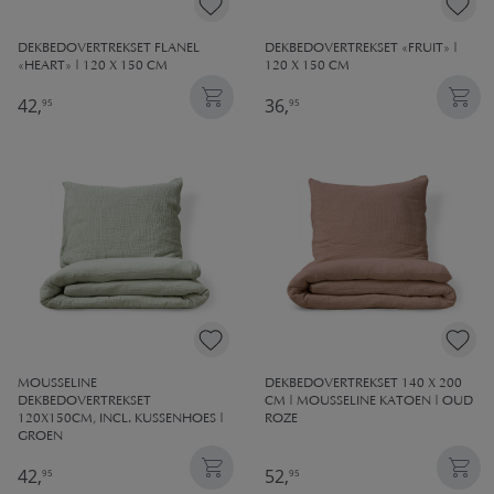
DEKBEDOVERTREKSET FLANEL
DEKBEDOVERTREKSET «FRUIT» |
«HEART» | 120 X 150 CM
120 X 150 CM
42,
36,
95
95
MOUSSELINE
DEKBEDOVERTREKSET 140 X 200
DEKBEDOVERTREKSET
CM | MOUSSELINE KATOEN | OUD
120X150CM, INCL. KUSSENHOES |
ROZE
GROEN
42,
52,
95
95