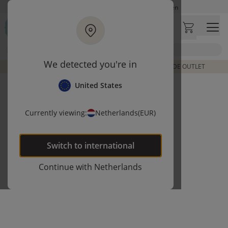
Ga naar hoofdinhoud
Op werkdagen besteld, zelfde dag verzonden
Let op: vertraging bij PostNL. Levering duurt mogelijk langer
Bezoek onze concept store
Zoek
Klantbeoordelingen
4,26/5
We detected you're in
DE LAATSTE ITEMS UIT VORIGE COLLECTIES | SHOP DE OUTLET
United States
Currently viewing:
Netherlands
(EUR)
Switch to
international
Continue with
Netherlands