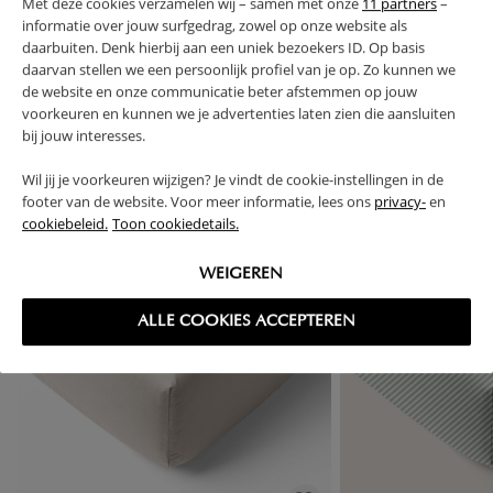
Met deze cookies verzamelen wij – samen met onze
11 partners
–
informatie over jouw surfgedrag, zowel op onze website als
daarbuiten. Denk hierbij aan een uniek bezoekers ID. Op basis
daarvan stellen we een persoonlijk profiel van je op. Zo kunnen we
de website en onze communicatie beter afstemmen op jouw
voorkeuren en kunnen we je advertenties laten zien die aansluiten
High-contrast mode
bij jouw interesses.
VAAK SAMEN GEKOCHT
Wil jij je voorkeuren wijzigen? Je vindt de cookie-instellingen in de
footer van de website. Voor meer informatie, lees ons
privacy-
en
cookiebeleid.
Toon cookiedetails.
WEIGEREN
ALLE COOKIES ACCEPTEREN