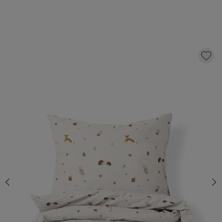
DEKBEDOVERTREKSET 120 X 150 CM
«WOODLAND» | OFF-WHITE
36,
95
KLIK EN BESTEL
Aantal
Op voorraad