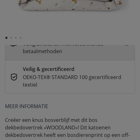
Snelle levering
Voor 23:00 besteld, dezelfde dag
verzonden
Betaal nu of in 3 delen
Veilig afrekenen met verschillende
betaalmethoden
Veilig & gecertificeerd
OEKO-TEX® STANDARD 100 gecertificeerd
textiel
MEER INFORMATIE
Creëer een knus bosverblijf met dit bos
dekbedovertrek «WOODLAND»! Dit katoenen
dekbedovertrek heeft een bosdierenprint op een off-