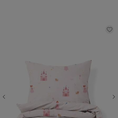
DEKBEDOVERTREKSET «PRINCESS» | 120 X
150 CM
36,
95
KLIK EN BESTEL
Aantal
Op voorraad