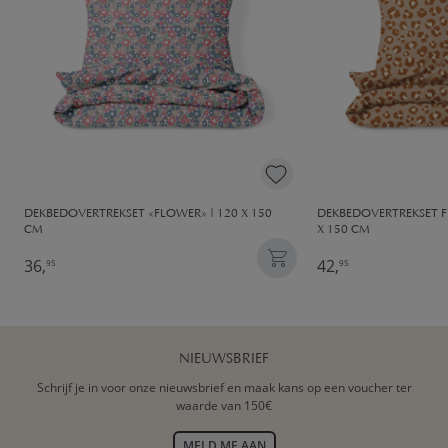
DEKBEDOVERTREKSET «FLOWER» | 120 X 150
DEKBEDOVERTREKSET F
CM
X 150 CM
36,
42,
95
95
NIEUWSBRIEF
Schrijf je in voor onze nieuwsbrief en maak kans op een voucher ter
waarde van 150€
MELD ME AAN