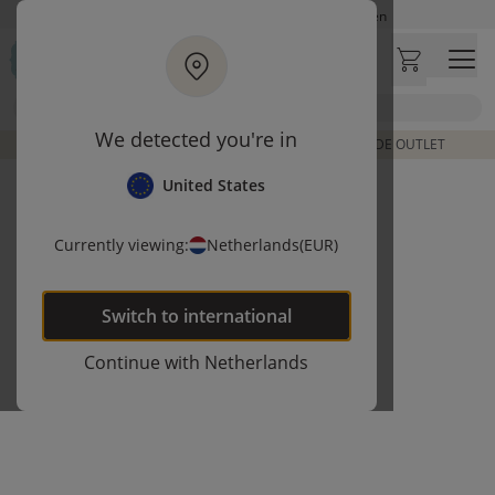
Ga naar hoofdinhoud
Op werkdagen besteld, zelfde dag verzonden
Let op: vertraging bij PostNL. Levering duurt mogelijk langer
Bezoek onze concept store
Zoek
Klantbeoordelingen
4,27/5
We detected you're in
DE LAATSTE ITEMS UIT VORIGE COLLECTIES | SHOP DE OUTLET
United States
Currently viewing:
Netherlands
(EUR)
Switch to
international
Continue with
Netherlands