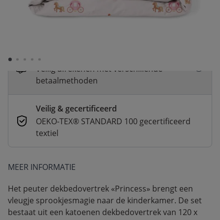
Snelle levering
Voor 23:00 besteld, dezelfde dag
verzonden
Betaal nu of in 3 delen
Veilig afrekenen met verschillende
betaalmethoden
Veilig & gecertificeerd
OEKO-TEX® STANDARD 100 gecertificeerd
textiel
MEER INFORMATIE
Het peuter dekbedovertrek «Princess» brengt een
vleugje sprookjesmagie naar de kinderkamer. De set
bestaat uit een katoenen dekbedovertrek van 120 x