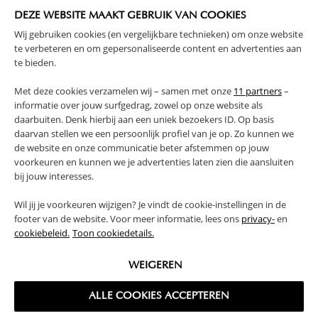
159,
19,
95
95
DEZE WEBSITE MAAKT GEBRUIK VAN COOKIES
Wij gebruiken cookies (en vergelijkbare technieken) om onze website
te verbeteren en om gepersonaliseerde content en advertenties aan
te bieden.
Met deze cookies verzamelen wij – samen met onze
11 partners
–
informatie over jouw surfgedrag, zowel op onze website als
daarbuiten. Denk hierbij aan een uniek bezoekers ID. Op basis
daarvan stellen we een persoonlijk profiel van je op. Zo kunnen we
de website en onze communicatie beter afstemmen op jouw
voorkeuren en kunnen we je advertenties laten zien die aansluiten
bij jouw interesses.
HOUTEN STAPELBED «PLUME» |
90 X 200 CM | NATUREL
Wil jij je voorkeuren wijzigen? Je vindt de cookie-instellingen in de
footer van de website. Voor meer informatie, lees ons
privacy-
en
549,
95
cookiebeleid.
Toon cookiedetails.
WEIGEREN
ALLE COOKIES ACCEPTEREN