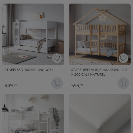
STAPELBED 200X90 «NUAGE»
STAPELBED HUISJE «MAISON» | 90
X 200 CM | NATUREL
449,
599,
95
95