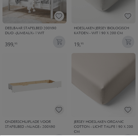
DEELBAAR STAPELBED 200X90
HOESLAKEN JERSEY BIOLOGISCH
DUO «JUMEAUX» | WIT
KATOEN - WIT | 90 X 200 CM
399,
19,
95
95
ONDERSCHUIFLADE VOOR
JERSEY HOESLAKEN ORGANIC
STAPELBED «NUAGE» 200X90
COTTON - LICHT TAUPE | 90 X 200
CM