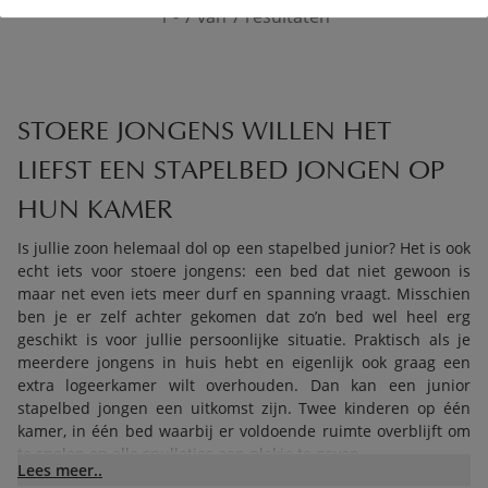
1 - 7 van 7 resultaten
STOERE JONGENS WILLEN HET
LIEFST EEN STAPELBED JONGEN OP
HUN KAMER
Is jullie zoon helemaal dol op een stapelbed junior? Het is ook
echt iets voor stoere jongens: een bed dat niet gewoon is
maar net even iets meer durf en spanning vraagt. Misschien
ben je er zelf achter gekomen dat zo’n bed wel heel erg
geschikt is voor jullie persoonlijke situatie. Praktisch als je
meerdere jongens in huis hebt en eigenlijk ook graag een
extra logeerkamer wilt overhouden. Dan kan een junior
stapelbed jongen een uitkomst zijn. Twee kinderen op één
kamer, in één bed waarbij er voldoende ruimte overblijft om
te spelen en alle spulletjes een plekje te geven.
Lees meer..