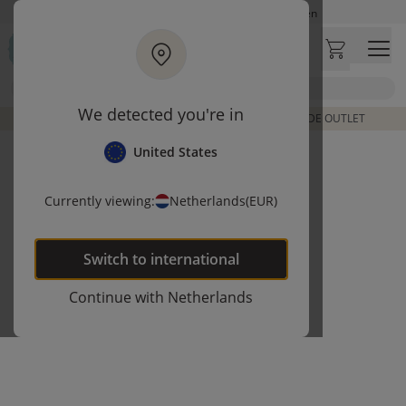
Ga naar hoofdinhoud
Op werkdagen besteld, zelfde dag verzonden
Let op: vertraging bij PostNL. Levering duurt mogelijk langer
Bezoek onze concept store
Zoek
Klantbeoordelingen
4,27/5
We detected you're in
DE LAATSTE ITEMS UIT VORIGE COLLECTIES | SHOP DE OUTLET
United States
Currently viewing:
Netherlands
(EUR)
Switch to
international
Continue with
Netherlands