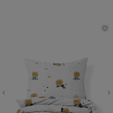
DEKBEDOVERTREKSET «LEO» | 140 X 200 CM
49,
95
KLIK EN BESTEL
Aantal
Snelle levering
Voor 23:00 besteld, dezelfde dag
verzonden