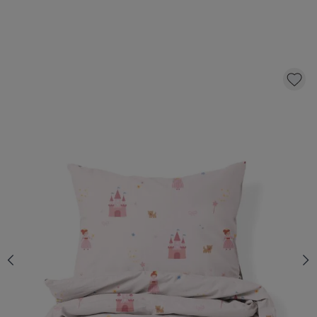
DEKBEDOVERTREKSET «PRINCESS» | 140 X
200 CM
49,
95
KLIK EN BESTEL
Aantal
Op voorraad