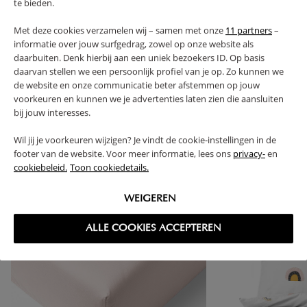
te bieden.
FAQ
Met deze cookies verzamelen wij – samen met onze
11 partners
–
informatie over jouw surfgedrag, zowel op onze website als
RETOUREN
daarbuiten. Denk hierbij aan een uniek bezoekers ID. Op basis
daarvan stellen we een persoonlijk profiel van je op. Zo kunnen we
de website en onze communicatie beter afstemmen op jouw
voorkeuren en kunnen we je advertenties laten zien die aansluiten
bij jouw interesses.
High-contrast mode
Wil jij je voorkeuren wijzigen? Je vindt de cookie-instellingen in de
VAAK SAMEN GEKOCHT
footer van de website. Voor meer informatie, lees ons
privacy-
en
cookiebeleid.
Toon cookiedetails.
WEIGEREN
ALLE COOKIES ACCEPTEREN