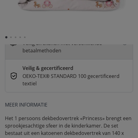
Snelle levering
Voor 23:00 besteld, dezelfde dag
verzonden
Betaal nu of in 3 delen
Veilig afrekenen met verschillende
betaalmethoden
Veilig & gecertificeerd
OEKO-TEX® STANDARD 100 gecertificeerd
textiel
MEER INFORMATIE
Het 1 persoons dekbedovertrek «Princess» brengt een
sprookjesachtige sfeer in de kinderkamer. De set
bestaat uit een katoenen dekbedovertrek van 140 x