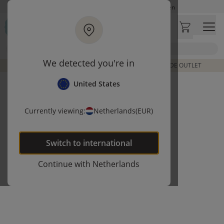
Ga naar hoofdinhoud
Op werkdagen besteld, zelfde dag verzonden
Let op: vertraging bij PostNL. Levering duurt mogelijk langer
Bezoek onze concept store
Zoek
Klantbeoordelingen
4,29/5
We detected you're in
DE LAATSTE ITEMS UIT VORIGE COLLECTIES | SHOP DE OUTLET
United States
Currently viewing:
Netherlands
(EUR)
Switch to
international
Continue with
Netherlands