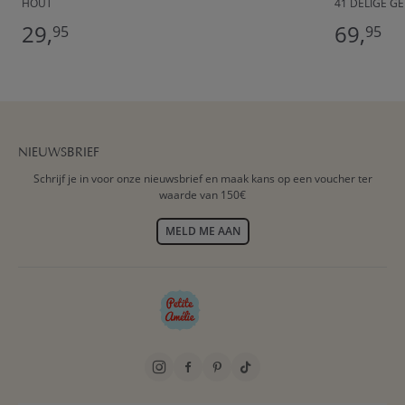
HOUT
41 DELIGE G
29,
69,
95
95
NIEUWSBRIEF
Schrijf je in voor onze nieuwsbrief en maak kans op een voucher ter
waarde van 150€
MELD ME AAN