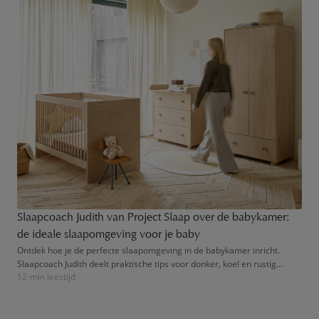
Slaapcoach Judith van Project Slaap over de babykamer:
de ideale slaapomgeving voor je baby
Ontdek hoe je de perfecte slaapomgeving in de babykamer inricht.
Slaapcoach Judith deelt praktische tips voor donker, koel en rustig
12-min leestijd
slapen.