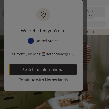
Ga naar hoofdinhoud
Let op: vertraging bij PostNL. Levering duurt mogelijk langer
Bezoek onze concept store
Klantbeoordelingen
4,29/5
Zoek
We detected you're in
DE LAATSTE ITEMS UIT VORIGE COLLECTIES | SHOP DE OUTLET
United States
Currently viewing:
Netherlands
(EUR)
Switch to
international
Continue with
Netherlands