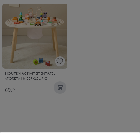
HOUTEN ACTIVITEITENTAFEL
«FORÊT» | MEERKLEURIG
69,
95
1 - 1 van 1 resultaten