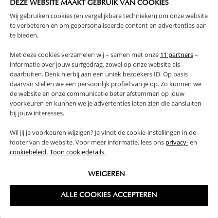
DEZE WEBSITE MAAKT GEBRUIK VAN COOKIES
Wij gebruiken cookies (en vergelijkbare technieken) om onze website
te verbeteren en om gepersonaliseerde content en advertenties aan
te bieden.
SPELEN EN LEREN TEGELIJK MET EEN
Met deze cookies verzamelen wij – samen met onze
11 partners
–
HOUTEN VORMENSTOOF
informatie over jouw surfgedrag, zowel op onze website als
daarbuiten. Denk hierbij aan een uniek bezoekers ID. Op basis
Kindjes zijn natuurlijk gek op spelen. Hoe fijn is het dan als zij
daarvan stellen we een persoonlijk profiel van je op. Zo kunnen we
er ook nog iets van kunnen leren? Een vormenstoof is daar
de website en onze communicatie beter afstemmen op jouw
een prima voorbeeld van! Zo’n vormstoof helpt je kind om
voorkeuren en kunnen we je advertenties laten zien die aansluiten
spelenderwijs vormen en kleuren te leren herkennen.
bij jouw interesses.
Daarnaast stimuleert het ook de fijne motoriek van je kindje.
Wil jij je voorkeuren wijzigen? Je vindt de cookie-instellingen in de
CADEAU VOOR KIND 1 JAAR:
footer van de website. Voor meer informatie, lees ons
privacy-
en
VORMENSTOOF HOUT!
cookiebeleid.
Toon cookiedetails.
Op zoek naar een cadeau voor een kind van 1 jaar? Een
WEIGEREN
vormenstoof is het perfecte cadeau om het kindje en de
ouders blij mee te maken. Vanaf 1 jaar zijn kindjes in staat
Lees meer..
ALLE COOKIES ACCEPTEREN
om de vormen en kleuren te leren herkennen en deze in het
juiste vakje te plaatsen.