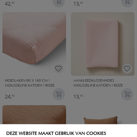
42,
13,
95
95
HOESLAKEN 80 X 160 CM |
AANKLEEDKUSSENHOES
MOUSSELINE KATOEN | ROZE
MOUSSELINE KATOEN | ROZE
24,
13,
95
95
DEZE WEBSITE MAAKT GEBRUIK VAN COOKIES