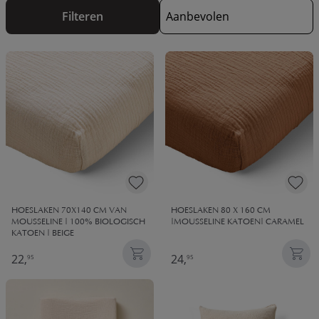
hemeltjes. Bestel nu de nieuwe collectie: voor 23:00 besteld,
Filteren
volgende werkdag in huis! (Mits het item op voorraad is)
HOESLAKEN 70X140 CM VAN
HOESLAKEN 80 X 160 CM
MOUSSELINE | 100% BIOLOGISCH
|MOUSSELINE KATOEN| CARAMEL
KATOEN | BEIGE
22,
24,
95
95