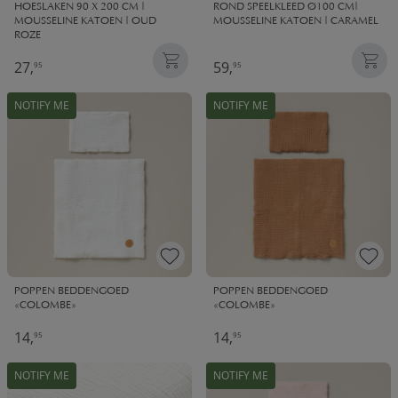
HOESLAKEN 90 X 200 CM |
ROND SPEELKLEED Ø100 CM|
MOUSSELINE KATOEN | OUD
MOUSSELINE KATOEN | CARAMEL
ROZE
27,
59,
95
95
NOTIFY ME
NOTIFY ME
POPPEN BEDDENGOED
POPPEN BEDDENGOED
«COLOMBE»
«COLOMBE»
14,
14,
95
95
NOTIFY ME
NOTIFY ME