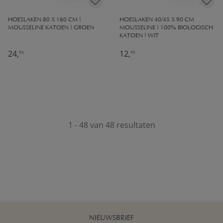
HOESLAKEN 80 X 160 CM |
HOESLAKEN 40/45 X 90 CM
MOUSSELINE KATOEN | GROEN
MOUSSELINE | 100% BIOLOGISCH
KATOEN | WIT
24,
12,
95
95
1 - 48 van 48 resultaten
NIEUWSBRIEF