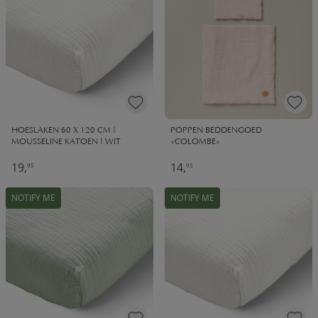
HOESLAKEN 60 X 120 CM |
POPPEN BEDDENGOED
MOUSSELINE KATOEN | WIT
«COLOMBE»
19,
14,
95
95
NOTIFY ME
NOTIFY ME