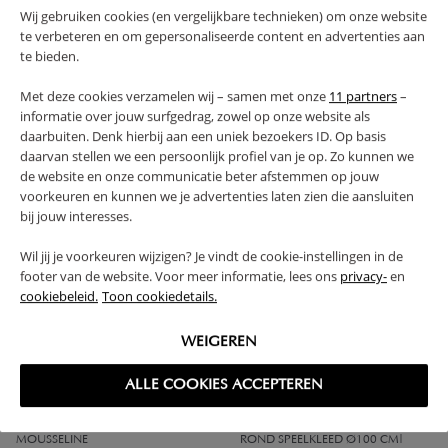
Wij gebruiken cookies (en vergelijkbare technieken) om onze website
te verbeteren en om gepersonaliseerde content en advertenties aan
te bieden.
Met deze cookies verzamelen wij – samen met onze
11 partners
–
informatie over jouw surfgedrag, zowel op onze website als
HOESLAKEN 90 X 200 CM |
DEKBEDOVERTREKSET 140 X 200
daarbuiten. Denk hierbij aan een uniek bezoekers ID. Op basis
MOUSSELINE KATOEN | CARAMEL
CM | MOUSSILINE KATOEN |
CARAMEL
daarvan stellen we een persoonlijk profiel van je op. Zo kunnen we
de website en onze communicatie beter afstemmen op jouw
27,
52,
95
95
voorkeuren en kunnen we je advertenties laten zien die aansluiten
bij jouw interesses.
Wil jij je voorkeuren wijzigen? Je vindt de cookie-instellingen in de
footer van de website. Voor meer informatie, lees ons
privacy-
en
cookiebeleid.
Toon cookiedetails.
WEIGEREN
ALLE COOKIES ACCEPTEREN
MOUSSELINE
ROND SPEELKLEED Ø100 CM|