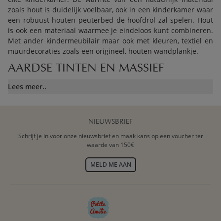
zoals hout is duidelijk voelbaar, ook in een kinderkamer waar
een robuust houten peuterbed de hoofdrol zal spelen. Hout
is ook een materiaal waarmee je eindeloos kunt combineren.
Met ander kindermeubilair maar ook met kleuren, textiel en
muurdecoraties zoals een origineel, houten wandplankje.
AARDSE TINTEN EN MASSIEF
HOUTEN PEUTERBED PASSEN
Lees meer..
PERFECT BIJ ELKAAR
Wanneer je besluit een peuterbed massief hout bij Petite
NIEUWSBRIEF
Amélie te bestellen, kun je de rest van de kinderkamer gaan
Schrijf je in voor onze nieuwsbrief en maak kans op een voucher ter
inrichten. Het massief houten peuterbed vormt de basis voor
waarde van 150€
de rest van het interieur. De sky is the limit want als je
eenmaal op zoek gaat naar houten accessoires, naturelle
MELD ME AAN
kleuren verf en behang kom je in een wereld waar puur en
zuiver de overhand hebben. Prachtige aardse tinten en
warme houten kindermeubels toveren de
peuterkamer
om
tot een landelijke, rustgevende plek voor je kind.