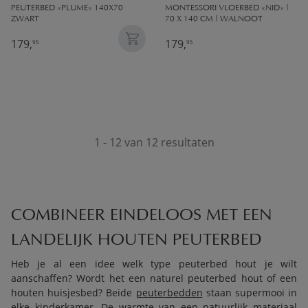
PEUTERBED «PLUME» 140X70
MONTESSORI VLOERBED «NID» |
ZWART
70 X 140 CM | WALNOOT
179,
179,
95
95
1 - 12 van 12 resultaten
COMBINEER EINDELOOS MET EEN
LANDELIJK HOUTEN PEUTERBED
Heb je al een idee welk type peuterbed hout je wilt
aanschaffen? Wordt het een naturel peuterbed hout of een
houten huisjesbed? Beide
peuterbedden
staan supermooi in
elke kinderkamer. De warmte van een natuurlijk materiaal