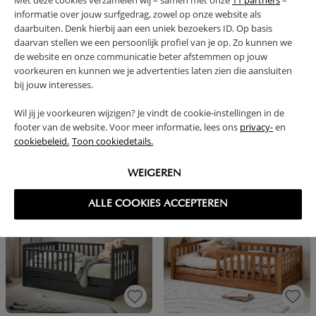
Met deze cookies verzamelen wij – samen met onze
11 partners
–
informatie over jouw surfgedrag, zowel op onze website als
daarbuiten. Denk hierbij aan een uniek bezoekers ID. Op basis
daarvan stellen we een persoonlijk profiel van je op. Zo kunnen we
de website en onze communicatie beter afstemmen op jouw
voorkeuren en kunnen we je advertenties laten zien die aansluiten
bij jouw interesses.
OPBERGLADE VOOR PEUTERBED
ONDERSCHUIFLADE VOOR
EN MEEGROEIBED 140X70 | GRIJS
MEEGROEI- PEUTERBED | 70 X 140
Wil jij je voorkeuren wijzigen? Je vindt de cookie-instellingen in de
CM | COCOA
footer van de website. Voor meer informatie, lees ons
privacy-
en
cookiebeleid.
Toon cookiedetails.
79,
79,
95
95
WEIGEREN
NOTIFY ME
ALLE COOKIES ACCEPTEREN