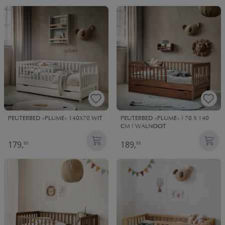
PEUTERBED «PLUME» 140X70 WIT
PEUTERBED «PLUME» | 70 X 140
CM | WALNOOT
179,
189,
95
95