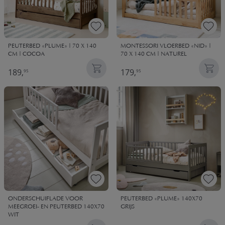
PEUTERBED «PLUME» | 70 X 140
MONTESSORI VLOERBED «NID» |
CM | COCOA
70 X 140 CM | NATUREL
189,
179,
95
95
ONDERSCHUIFLADE VOOR
PEUTERBED «PLUME» 140X70
MEEGROEI- EN PEUTERBED 140X70
GRIJS
WIT