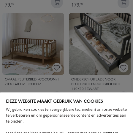
79,
179,
95
95
OVAAL PEUTERBED «COCOON» |
ONDERSCHUIFLADE VOOR
70 X 140 CM | COCOA
PEUTERBED EN MEEGROEIBED
140X70 | ZWART
259,
79,
95
95
DEZE WEBSITE MAAKT GEBRUIK VAN COOKIES
Wij gebruiken cookies (en vergelijkbare technieken) om onze website
te verbeteren en om gepersonaliseerde content en advertenties aan
te bieden.