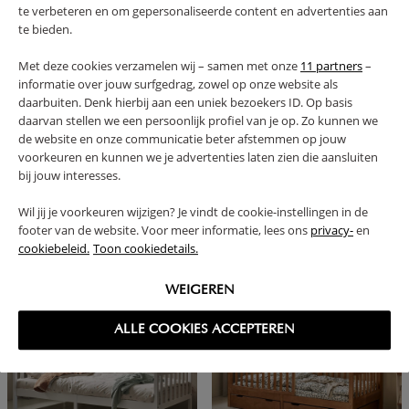
te verbeteren en om gepersonaliseerde content en advertenties aan
te bieden.
Met deze cookies verzamelen wij – samen met onze
11 partners
–
informatie over jouw surfgedrag, zowel op onze website als
daarbuiten. Denk hierbij aan een uniek bezoekers ID. Op basis
daarvan stellen we een persoonlijk profiel van je op. Zo kunnen we
de website en onze communicatie beter afstemmen op jouw
voorkeuren en kunnen we je advertenties laten zien die aansluiten
bij jouw interesses.
HOOGSLAPER MET BUREAU
ONDERSCHUIFLADE VOOR
200X90 «SOMMET II» | GRIJS
STAPELBED «NUAGE» 200X90
Wil jij je voorkeuren wijzigen? Je vindt de cookie-instellingen in de
footer van de website. Voor meer informatie, lees ons
privacy-
en
439,
159,
95
95
cookiebeleid.
Toon cookiedetails.
WEIGEREN
ALLE COOKIES ACCEPTEREN