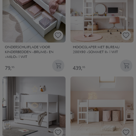
ONDERSCHUIFLADE VOOR
HOOGSLAPER MET BUREAU
KINDERBEDDEN «BRUME» EN
200X90 «SOMMET II» | WIT
«MILO» | WIT
79,
439,
95
95