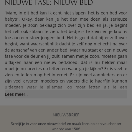
NIEUWE FASE: NIEUW BED
“Mam, in dit bed kan ik echt niet slapen, het is een bed voor
baby’s”. Okay, daar kan je het dan mee doen als serieuze
moeder. Je zoon beklaagt zich over zijn bed en ja, je begint
het zelf ook stilaan te zien: het bedje is te klein en je knul is
toe aan een stoer jongensbed. Het is goed dat hij er zelf over
begint, want waarschijnlijk dacht je zelf nog niet echt na over
de aanschaf van een ander bed. Maar nu staat er een nieuwe
fase voor de deur en jij zult, samen met je zoon, moeten gaan
uitkijken naar een nieuw bed.Goed, dat is nu helder maar
moet je nu precies op letten en waar ga je kijken? Er is veel te
zien en te leren op het internet. Er zijn veel aanbieders en er
zijn veel ervaren moeders en vaders die je haarfijn kunnen
uitleggen waar je allemaal op moet letten als je een
jongensbed gaat kopen. Ook al voelt je zoon zich al heel erg
Lees meer..
groot, het is jouw kind en je wilt natuurlijk het allerbeste en
veiligste voor hem. Altijd, maar ook als hij ligt te slapen.
Verdiep je dus een tijdje in matrassoorten, bedbodems,
NIEUWSBRIEF
hoogslapers en allerlei materiaalsoorten. Van steigerhout tot
Schrijf je in voor onze nieuwsbrief en maak kans op een voucher ter
metaal: er is ongelooflijk veel keus! Hoe meer je erover weet,
waarde van 150€
hoe beter je een keuze kunt maken die past bij de behoeften