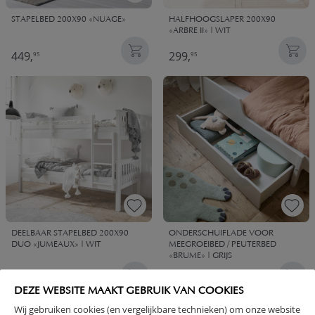
STAPELBED 200X90 «NUAGE»
HALFHOOGSLAPER 200X90
«ARBRE II» | WIT
449,
299,
95
95
DEELBAAR STAPELBED 200X90
ONDERSCHUIFLADE VOOR
DUO «JUMEAUX» | WIT
MEEGROEIBED / PEUTERBED
«BRUME» | GRIJS
399,
79,
95
95
DEZE WEBSITE MAAKT GEBRUIK VAN COOKIES
Wij gebruiken cookies (en vergelijkbare technieken) om onze website