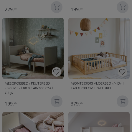
229,
199,
95
95
MEEGROEIBED / PEUTERBED
MONTESSORI VLOERBED «NID» |
«BRUME» | 80 X 140-200 CM |
140 X 200 CM | NATUREL
GRIJS
199,
379,
95
95