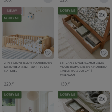
305,
229,
NIEUW
NOTIFY ME
NOTIFY ME
2-IN-1 MONTESSORI VLOERBED EN
SET VAN 2 ONDERSCHUIFLADES
JUNIORBED «NID» | 80 × 160 CM |
VOOR BEDHUISJES EN KINDERBED
NATUREL
«MILO» (90 X 200 CM) |
WALNOOT
229,
139,
95
95
NOTIFY ME
NOTIFY ME