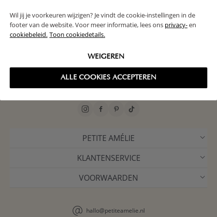
Schrijf je in voor onze nieuwsbrief en maak kans op een voucher ter
Wil jij je voorkeuren wijzigen? Je vindt de cookie-instellingen in de
waarde van 150€
footer van de website. Voor meer informatie, lees ons
privacy-
en
cookiebeleid.
Toon cookiedetails.
MELD ME AAN
WEIGEREN
ALLE COOKIES ACCEPTEREN
PETITE AMÉLIE
KLANTENSERVICE
VOORWAARDEN
hallo@petiteamelie.nl