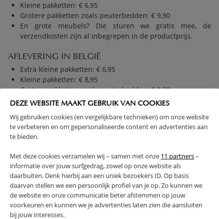
Kleine pakketten: € 6,95
Grotere pakketten zoals peuterbedden: € 9,90
En grote meubels? Die sturen we gratis mee, de
verzendkosten zijn al inbegrepen in de productprijs.
AFLEVERING IN BELGIË
Extra kleine pakketten: € 6,95
Kleine pakketten: € 8,95
Grotere pakketten zoals peuterbedden: € 9,90
Grotere meubels: € 24,50
DEZE WEBSITE MAAKT GEBRUIK VAN COOKIES
Wij gebruiken cookies (en vergelijkbare technieken) om onze website
te verbeteren en om gepersonaliseerde content en advertenties aan
te bieden.
TERUG NAAR FAQ OVERZICHT
Met deze cookies verzamelen wij – samen met onze
11 partners
–
informatie over jouw surfgedrag, zowel op onze website als
daarbuiten. Denk hierbij aan een uniek bezoekers ID. Op basis
daarvan stellen we een persoonlijk profiel van je op. Zo kunnen we
de website en onze communicatie beter afstemmen op jouw
voorkeuren en kunnen we je advertenties laten zien die aansluiten
bij jouw interesses.
NIEUWSBRIEF