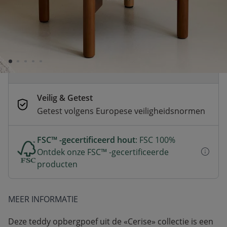
Voor 23:00 besteld, dezelfde dag
verzonden
Betaal nu of in 3 delen
Veilig afrekenen met verschillende
betaalmethoden
Veilig & Getest
Getest volgens Europese veiligheidsnormen
FSC™ -gecertificeerd hout
: FSC 100%
Ontdek onze FSC™ -gecertificeerde
producten
MEER INFORMATIE
Deze teddy opbergpoef uit de «Cerise» collectie is een