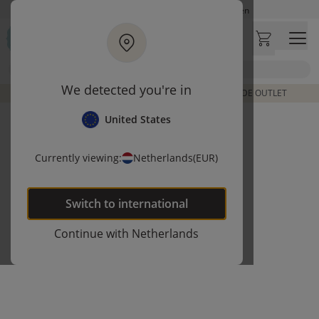
Ga naar hoofdinhoud
Op werkdagen besteld, zelfde dag verzonden
Let op: vertraging bij PostNL. Levering duurt mogelijk langer
Bezoek onze concept store
Zoek
Klantbeoordelingen
4,27/5
We detected you're in
DE LAATSTE ITEMS UIT VORIGE COLLECTIES | SHOP DE OUTLET
United States
Currently viewing:
Netherlands
(EUR)
Switch to
international
Continue with
Netherlands