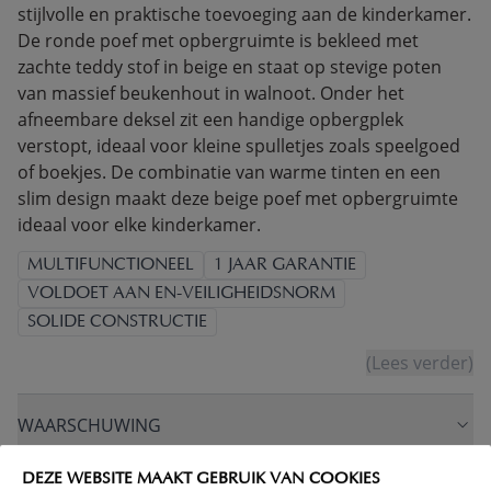
stijlvolle en praktische toevoeging aan de kinderkamer.
De ronde poef met opbergruimte is bekleed met
zachte teddy stof in beige en staat op stevige poten
van massief beukenhout in walnoot. Onder het
afneembare deksel zit een handige opbergplek
verstopt, ideaal voor kleine spulletjes zoals speelgoed
of boekjes. De combinatie van warme tinten en een
slim design maakt deze beige poef met opbergruimte
ideaal voor elke kinderkamer.
MULTIFUNCTIONEEL
1 JAAR GARANTIE
VOLDOET AAN EN-VEILIGHEIDSNORM
SOLIDE CONSTRUCTIE
(Lees verder)
WAARSCHUWING
DEZE WEBSITE MAAKT GEBRUIK VAN COOKIES
PRODUCTEIGENSCHAPPEN