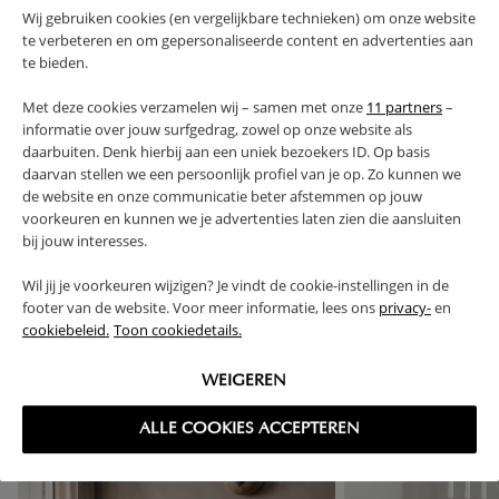
Wij gebruiken cookies (en vergelijkbare technieken) om onze website
te verbeteren en om gepersonaliseerde content en advertenties aan
PLUS- EN MINPUNTEN
te bieden.
Met deze cookies verzamelen wij – samen met onze
11 partners
–
FAQ
informatie over jouw surfgedrag, zowel op onze website als
daarbuiten. Denk hierbij aan een uniek bezoekers ID. Op basis
daarvan stellen we een persoonlijk profiel van je op. Zo kunnen we
RETOUREN
de website en onze communicatie beter afstemmen op jouw
voorkeuren en kunnen we je advertenties laten zien die aansluiten
bij jouw interesses.
Wil jij je voorkeuren wijzigen? Je vindt de cookie-instellingen in de
footer van de website. Voor meer informatie, lees ons
privacy-
en
High-contrast mode
cookiebeleid.
Toon cookiedetails.
VAAK SAMEN GEKOCHT
WEIGEREN
ALLE COOKIES ACCEPTEREN