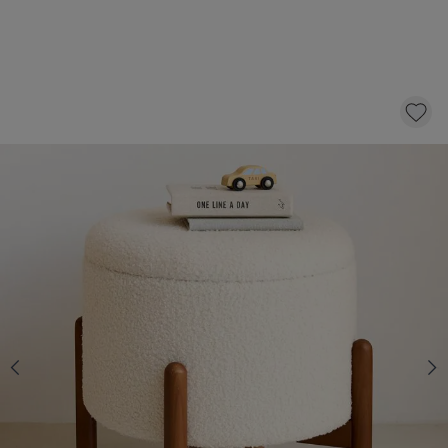
OPBERGPOEF «CERISE» | BEIGE
49,
95
KLIK EN BESTEL
Aantal
Op voorraad
Snelle levering