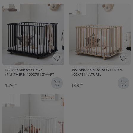
klikken heb jij je matras voor box besteld en gaan wij er alles
aan doen het zo snel mogelijk te leveren.
INKLAPBARE BABY BOX
INKLAPBARE BABY BOX «TIGRE»
«PANTHERE» 100X75 | ZWART
100X75| NATUREL
149,
149,
95
95