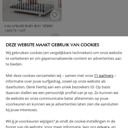
INKLAPBARE BABY BOX "ZÈBRE"
100X75 | WIT
149,
95
DEZE WEBSITE MAAKT GEBRUIK VAN COOKIES
Wij gebruiken cookies (en vergelijkbare technieken) om onze website
te verbeteren en om gepersonaliseerde content en advertenties aan
te bieden.
Met deze cookies verzamelen wij – samen met onze
11 partners
–
informatie over jouw surfgedrag, zowel op onze website als
1 - 3 van 3 resultaten
daarbuiten. Denk hierbij aan een uniek bezoekers ID. Op basis
daarvan stellen we een persoonlijk profiel van je op. Zo kunnen we
de website en onze communicatie beter afstemmen op jouw
voorkeuren en kunnen we je advertenties laten zien die aansluiten
bij jouw interesses.
SLAPEN OP HET BOXMATRAS EN IN
Wil jij je voorkeuren wijzigen? Je vindt de cookie-instellingen in de
HET EIGEN BABYBEDJE
footer van de website. Voor meer informatie, lees ons
privacy-
en