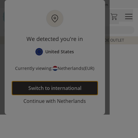
Ga naar hoofdinhoud
Op werkdagen besteld, zelfde dag verzonden
Let op: vertraging bij PostNL. Levering duurt mogelijk langer
Bezoek onze concept store
Zoek
Klantbeoordelingen
4,27/5
We detected you're in
DE LAATSTE ITEMS UIT VORIGE COLLECTIES | SHOP DE OUTLET
United States
Currently viewing:
Netherlands
(EUR)
Switch to
international
Continue with
Netherlands