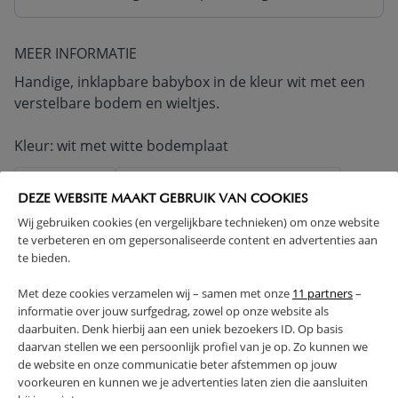
MEER INFORMATIE
Handige, inklapbare babybox in de kleur wit met een
verstelbare bodem en wieltjes.
Kleur: wit met witte bodemplaat
INKLAPBAAR
OP WIELTJES, DUS VERRIJDBAAR
DEZE WEBSITE MAAKT GEBRUIK VAN COOKIES
1 JAAR GARANTIE
Wij gebruiken cookies (en vergelijkbare technieken) om onze website
VOLDOET AAN EN-VEILIGHEIDSNORM
te verbeteren en om gepersonaliseerde content en advertenties aan
VERVAARDIGD IN EUROPA
te bieden.
VERVAARDIGD UIT MASSIEF HOUT
Met deze cookies verzamelen wij – samen met onze
11 partners
–
IN HOOGTE VERSTELBAAR
informatie over jouw surfgedrag, zowel op onze website als
(Lees verder)
daarbuiten. Denk hierbij aan een uniek bezoekers ID. Op basis
daarvan stellen we een persoonlijk profiel van je op. Zo kunnen we
de website en onze communicatie beter afstemmen op jouw
WAARSCHUWING
voorkeuren en kunnen we je advertenties laten zien die aansluiten