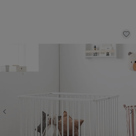
INKLAPBARE BABY BOX "ZÈBRE" 100X75 |
WIT
149,
95
KLIK EN BESTEL
Op voorraad
Kies een boxkleed