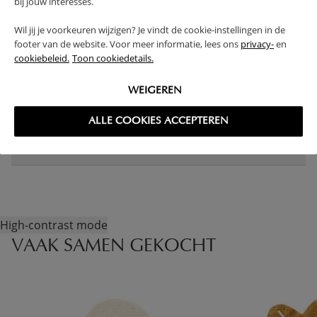
bij jouw interesses.
PRODUCTEIGENSCHAPPEN
Wil jij je voorkeuren wijzigen? Je vindt de cookie-instellingen in de
footer van de website. Voor meer informatie, lees ons
privacy-
en
cookiebeleid.
Toon cookiedetails.
PLUS- EN MINPUNTEN
WEIGEREN
FAQ
ALLE COOKIES ACCEPTEREN
RETOUREN
High-contrast mode
VAAK SAMEN GEKOCHT