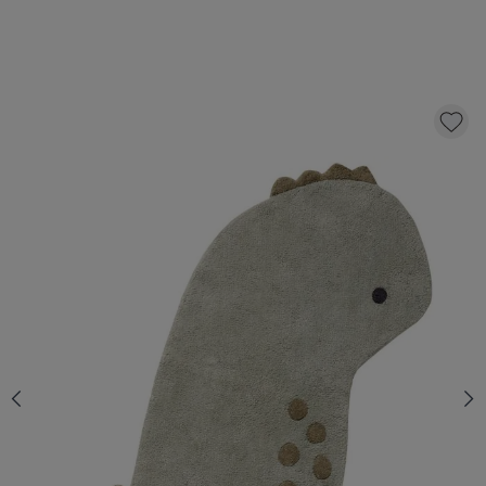
WASBAAR KINDERVLOERKLEED | 95 X 120
CM | DINO
49,
95
KLIK EN BESTEL
Aantal
Op voorraad