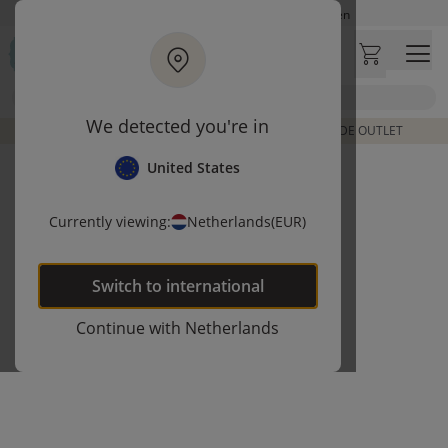
Ga naar hoofdinhoud
Op werkdagen besteld, zelfde dag verzonden
Let op: vertraging bij PostNL. Levering duurt mogelijk langer
Bezoek onze concept store
Zoek
Klantbeoordelingen
4,27/5
We detected you're in
DE LAATSTE ITEMS UIT VORIGE COLLECTIES | SHOP DE OUTLET
United States
Currently viewing:
Netherlands
(EUR)
Switch to
international
Continue with
Netherlands