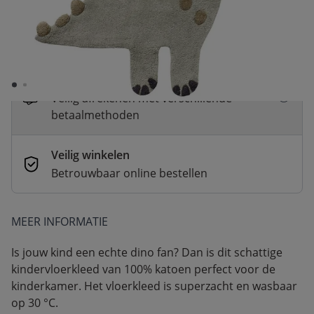
Snelle levering
Voor 23:00 besteld, dezelfde dag
verzonden
Betaal nu of in 3 delen
Veilig afrekenen met verschillende
betaalmethoden
Veilig winkelen
Betrouwbaar online bestellen
MEER INFORMATIE
Is jouw kind een echte dino fan? Dan is dit schattige
kindervloerkleed van 100% katoen perfect voor de
kinderkamer. Het vloerkleed is superzacht en wasbaar
op 30 °C.