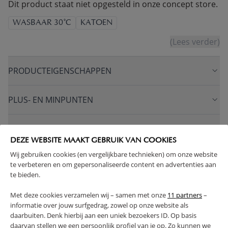
Dit product staat niet opgesteld in onze concept store.
WASBAAR 30°C
KATOEN
(Lees verder)
PRODUCTEIGENSCHAPPEN
PLUS- EN MINPUNTEN
FAQ
DEZE WEBSITE MAAKT GEBRUIK VAN COOKIES
Wij gebruiken cookies (en vergelijkbare technieken) om onze website
RETOUREN
te verbeteren en om gepersonaliseerde content en advertenties aan
te bieden.
Met deze cookies verzamelen wij – samen met onze
11 partners
–
informatie over jouw surfgedrag, zowel op onze website als
High-contrast mode
daarbuiten. Denk hierbij aan een uniek bezoekers ID. Op basis
daarvan stellen we een persoonlijk profiel van je op. Zo kunnen we