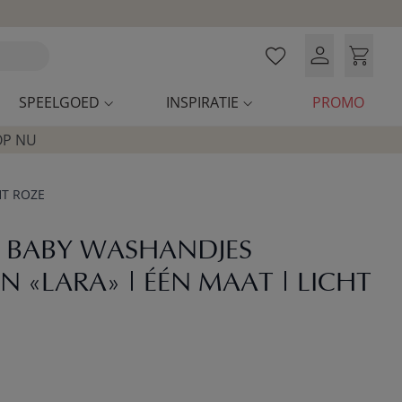
SPEELGOED
INSPIRATIE
PROMO
OP NU
HT ROZE
2 BABY WASHANDJES
 «LARA» | ÉÉN MAAT | LICHT
roduct price