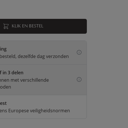
KLIK EN BESTEL
ring
besteld, dezelfde dag verzonden
f in 3 delen
kenen met verschillende
hoden
test
gens Europese veiligheidsnormen