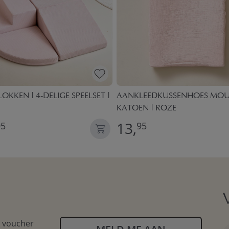
OKKEN | 4-DELIGE SPEELSET |
AANKLEEDKUSSENHOES MOU
KATOEN | ROZE
13,
95
95
n voucher