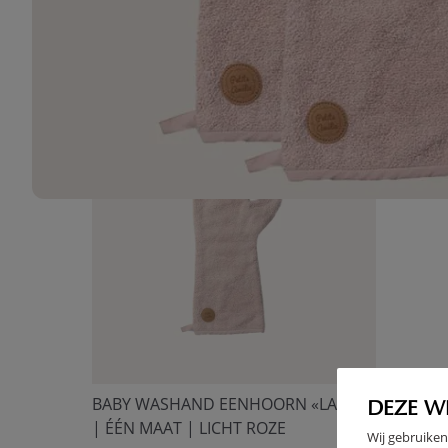
DE SET BESTAAT UI
BABY WASHAND EENHOORN «LARA»
DEZE W
| ÉÉN MAAT | LICHT ROZE
Wij gebruiken