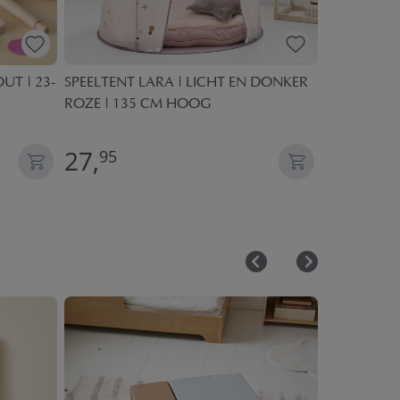
T | 23-
SPEELTENT LARA | LICHT EN DONKER
BIOLOGISC
ROZE | 135 CM HOOG
HOESLAKEN
ROZE
27,
14,
95
95