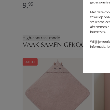
gepersonalise
9,
95
Met deze coo
zowel op onze
stellen we ee
afstemmen op 
interesses.
High-contrast mode
Wil jij je voo
VAAK SAMEN GEKOCHT
informatie, l
OUTLET