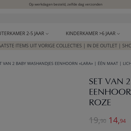
Op werkdagen besteld, zelfde dag verzonden
Let op: vertraging bij PostNL. Levering duurt mogelijk langer
Bezoek onze concept store
Klantbeoordelingen
4,27/5
UTERKAMER 2-5 JAAR
KINDERKAMER >6 JAAR
AATSTE ITEMS UIT VORIGE COLLECTIES | IN DE OUTLET | SH
T VAN 2 BABY WASHANDJES EENHOORN «LARA» | ÉÉN MAAT | LIC
SET VAN 
EENHOORN
ROZE
19,
Final p
14,
90
94