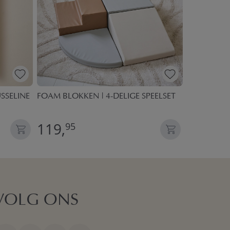
SSELINE
FOAM BLOKKEN | 4-DELIGE SPEELSET
ROND SPEE
MOUSSELIN
119,
59,
95
95
VOLG ONS