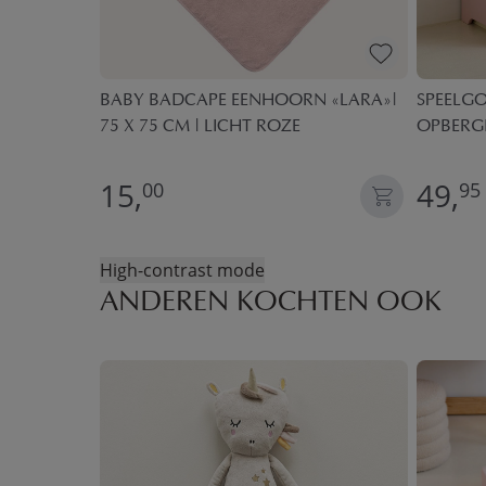
RSTOEL |
BABY BADCAPE EENHOORN «LARA»|
SPEELG
75 X 75 CM | LICHT ROZE
OPBERGB
15,
49,
00
95
High-contrast mode
ANDEREN KOCHTEN OOK