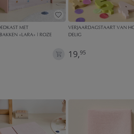
OEDKAST MET
VERJAARDAGSTAART VAN HOU
AKKEN «LARA» | ROZE
DELIG
19,
95