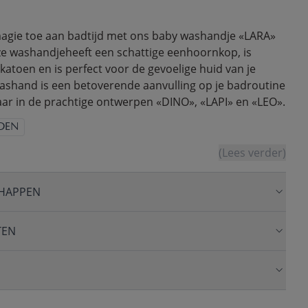
magie toe aan badtijd met ons baby washandje «LARA»
roze washandjeheeft een schattige eenhoornkop, is
katoen en is perfect voor de gevoelige huid van je
ashand is een betoverende aanvulling op je badroutine
aar in de prachtige ontwerpen «DINO», «LAPI» en «LEO».
OEN
(Lees verder)
HAPPEN
TEN