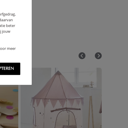
urfgedrag,
 daarvan
tie beter
j jouw
 Voor meer
PTEREN