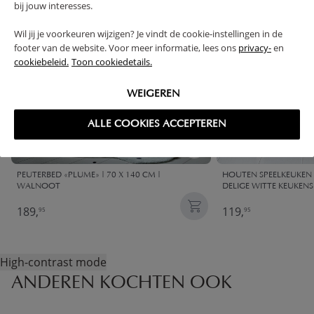
bij jouw interesses.
Wil jij je voorkeuren wijzigen? Je vindt de cookie-instellingen in de
footer van de website. Voor meer informatie, lees ons
privacy-
en
cookiebeleid.
Toon cookiedetails.
WEIGEREN
ALLE COOKIES ACCEPTEREN
PEUTERBED «PLUME» | 70 X 140 CM |
HOUTEN SPEELKEUKEN «
WALNOOT
DELIGE WITTE KEUKENS
189,
119,
95
95
High-contrast mode
ANDEREN KOCHTEN OOK