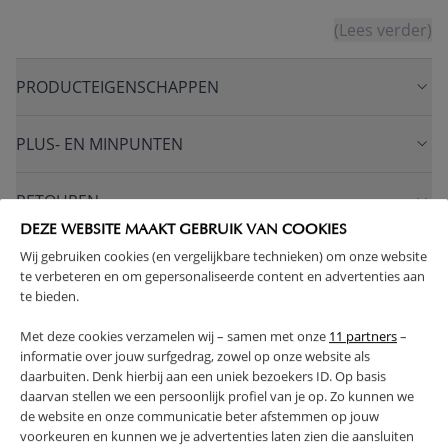
(Lees verder)
PRODUCTEIGENSCHAPPEN
PLUS- EN MINPUNTEN
RETOUREN
DEZE WEBSITE MAAKT GEBRUIK VAN COOKIES
Wij gebruiken cookies (en vergelijkbare technieken) om onze website
te verbeteren en om gepersonaliseerde content en advertenties aan
te bieden.
High-contrast mode
Met deze cookies verzamelen wij – samen met onze
11 partners
–
VAAK SAMEN GEKOCHT
informatie over jouw surfgedrag, zowel op onze website als
daarbuiten. Denk hierbij aan een uniek bezoekers ID. Op basis
daarvan stellen we een persoonlijk profiel van je op. Zo kunnen we
de website en onze communicatie beter afstemmen op jouw
voorkeuren en kunnen we je advertenties laten zien die aansluiten