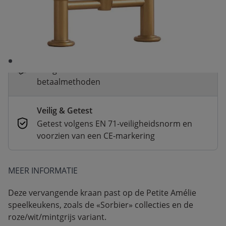
Snelle levering
Voor 23:00 besteld, dezelfde dag
verzonden
Betaal nu of in 3 delen
Veilig afrekenen met verschillende
betaalmethoden
Veilig & Getest
Getest volgens EN 71-veiligheidsnorm en
voorzien van een CE-markering
MEER INFORMATIE
Deze vervangende kraan past op de Petite Amélie
speelkeukens, zoals de «Sorbier» collecties en de
roze/wit/mintgrijs variant.