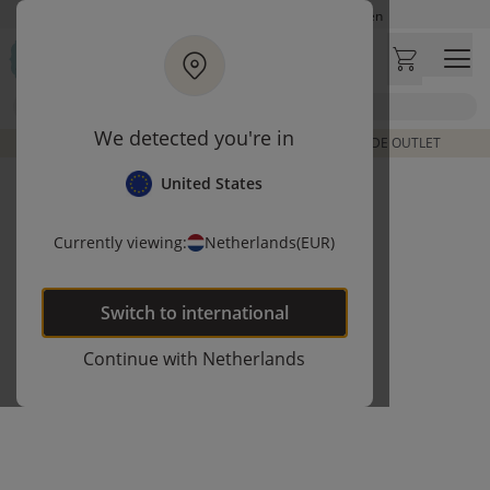
Ga naar hoofdinhoud
Op werkdagen besteld, zelfde dag verzonden
Let op: vertraging bij PostNL. Levering duurt mogelijk langer
Bezoek onze concept store
Zoek
Klantbeoordelingen
4,25/5
We detected you're in
DE LAATSTE ITEMS UIT VORIGE COLLECTIES | SHOP DE OUTLET
United States
Currently viewing:
Netherlands
(EUR)
Switch to
international
Continue with
Netherlands