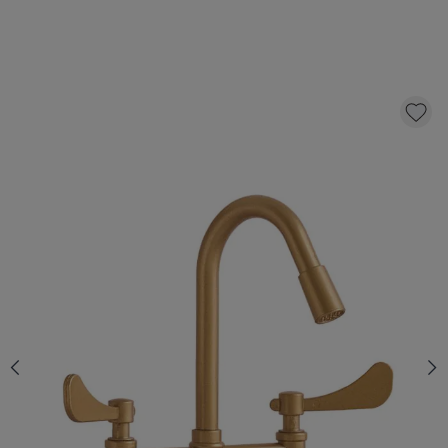
RESERVE KRAAN VOOR SPEELKEUKEN |
GOUD | 1 STUK
6,
95
KLIK EN BESTEL
Op voorraad