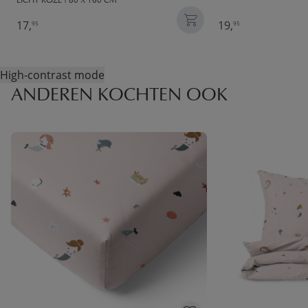
LICHT ROZE | 80 X 160 CM
17,
19,
95
95
High-contrast mode
ANDEREN KOCHTEN OOK