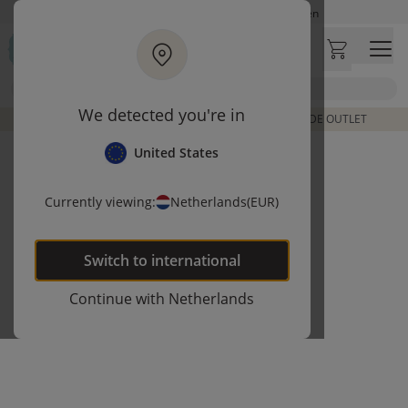
Ga naar hoofdinhoud
Op werkdagen besteld, zelfde dag verzonden
Let op: vertraging bij PostNL. Levering duurt mogelijk langer
Bezoek onze concept store
Zoek
Klantbeoordelingen
4,27/5
We detected you're in
DE LAATSTE ITEMS UIT VORIGE COLLECTIES | SHOP DE OUTLET
United States
Currently viewing:
Netherlands
(EUR)
Switch to
international
Continue with
Netherlands