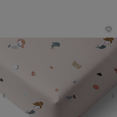
PEUTERBED HOESLAKEN 70X140 CM
«MERMAIDS» | LICHT OUDROZE
17,
95
KLIK EN BESTEL
Aantal
Op voorraad