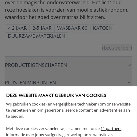
over de magische onderwaterwereld. Het licht oud-
roze hoeslaken is voorzien van mooi elastiek rondom,
waardoor het goed over matras blijft zitten.
< 2 JAAR
2-5 JAAR
WASBAAR 60
KATOEN
DUURZAME MATERIALEN
(Lees verder)
PRODUCTEIGENSCHAPPEN
PLUS- EN MINPUNTEN
DEZE WEBSITE MAAKT GEBRUIK VAN COOKIES
FAQ
Wij gebruiken cookies (en vergelijkbare technieken) om onze website
te verbeteren en om gepersonaliseerde content en advertenties aan
te bieden.
RETOUREN
Met deze cookies verzamelen wij – samen met onze
11 partners
–
informatie over jouw surfgedrag, zowel op onze website als