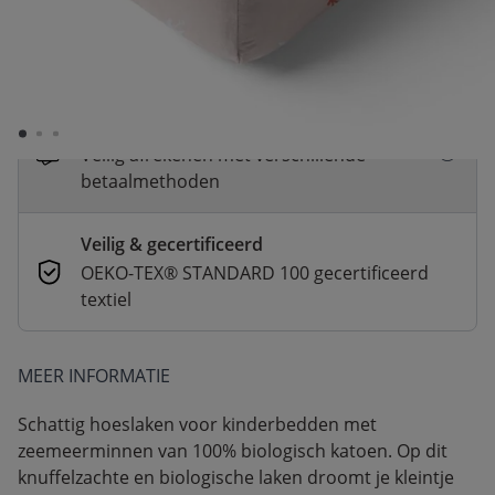
Snelle levering
Voor 23:00 besteld, dezelfde dag
verzonden
Betaal nu of in 3 delen
Veilig afrekenen met verschillende
betaalmethoden
Veilig & gecertificeerd
OEKO-TEX® STANDARD 100 gecertificeerd
textiel
MEER INFORMATIE
Schattig hoeslaken voor kinderbedden met
zeemeerminnen van 100% biologisch katoen. Op dit
knuffelzachte en biologische laken droomt je kleintje