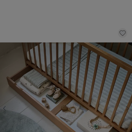
ONDERSCHUIFLADE VOOR LEDIKANT
«HETRE» | 60 X 120 CM | WALNOOT
69,
95
KLIK EN BESTEL
Op voorraad