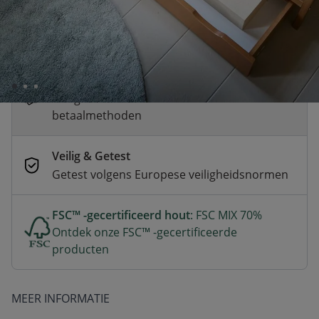
Snelle levering
Voor 23:00 besteld, dezelfde dag
verzonden
Betaal nu of in 3 delen
Veilig afrekenen met verschillende
betaalmethoden
Veilig & Getest
Getest volgens Europese veiligheidsnormen
FSC™ -gecertificeerd hout
: FSC MIX 70%
Ontdek onze FSC™ -gecertificeerde
producten
MEER INFORMATIE