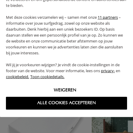
te bieden.
FAQ
Met deze cookies verzamelen wij – samen met onze
11 partners
–
informatie over jouw surfgedrag, zowel op onze website als
daarbuiten. Denk hierbij aan een uniek bezoekers ID. Op basis
RETOUREN
daarvan stellen we een persoonlijk profiel van je op. Zo kunnen we
de website en onze communicatie beter afstemmen op jouw
voorkeuren en kunnen we je advertenties laten zien die aansluiten
bij jouw interesses.
Wil jij je voorkeuren wijzigen? Je vindt de cookie-instellingen in de
High-contrast mode
footer van de website. Voor meer informatie, lees ons
privacy-
en
VAAK SAMEN GEKOCHT
cookiebeleid.
Toon cookiedetails.
WEIGEREN
ALLE COOKIES ACCEPTEREN