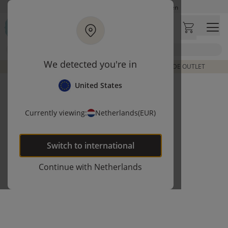
Ga naar hoofdinhoud
Op werkdagen besteld, zelfde dag verzonden
Let op: vertraging bij PostNL. Levering duurt mogelijk langer
Bezoek onze concept store
Zoek
Klantbeoordelingen
4,27/5
We detected you're in
DE LAATSTE ITEMS UIT VORIGE COLLECTIES | SHOP DE OUTLET
United States
Currently viewing:
Netherlands
(EUR)
Switch to
international
Continue with
Netherlands