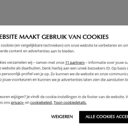
EBSITE MAAKT GEBRUIK VAN COOKIES
 cookies (en vergelijkbare technieken) om onze website te verbeteren en o
erde content en advertenties aan te bieden.
kies verzamelen wij – samen met onze
11 partners
– informatie over jouw s
 website als daarbuiten. Denk hierbij aan een uniek bezoekers ID. Op basis
n persoonlijk profiel van je op. Zo kunnen we de website en onze communica
jouw voorkeuren en kunnen we je advertenties laten zien die aansluiten bi
rkeuren wijzigen? Je vindt de cookie-instellingen in de footer van de website.
ees ons
privacy-
en
cookiebeleid.
Toon cookiedetails.
 WANDPLANK «HETRE» |
GORDIJN VOOR BEDHUISJE «
WEIGEREN
ALLE COOKIES ACCE
OT
| 80 X 160 CM | MOUSSELINE