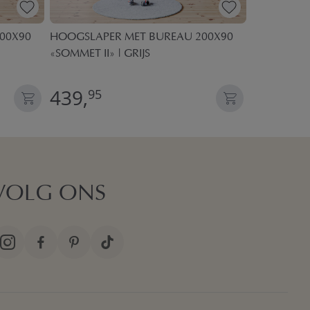
00X90
HOOGSLAPER MET BUREAU 200X90
HALFHOOGS
«SOMMET II» | GRIJS
| WIT
439,
299,
95
95
VOLG ONS