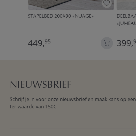
D «BRUME»
STAPELBED 200X90 «NUAGE»
DEELBAA
«JUMEAU
449,
399,
95
NIEUWSBRIEF
Schrijf je in voor onze nieuwsbrief en maak kans op ee
ter waarde van 150€