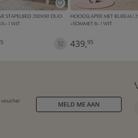
R STAPELBED 200X90 DUO
HOOGSLAPER MET BUREAU 2
X» | WIT
«SOMMET II» | WIT
439,
95
95
n voucher
MELD ME AAN