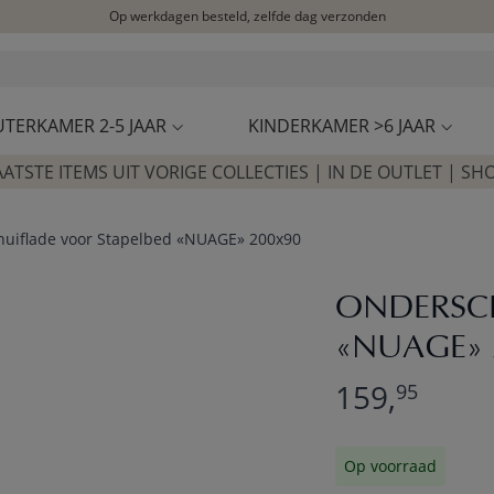
Op werkdagen besteld, zelfde dag verzonden
Let op: vertraging bij PostNL. Levering duurt mogelijk langer
Bezoek onze concept store
Klantbeoordelingen
4,25/5
UTERKAMER 2-5 JAAR
KINDERKAMER >6 JAAR
AATSTE ITEMS UIT VORIGE COLLECTIES | IN DE OUTLET | SH
uiflade voor Stapelbed «NUAGE» 200x90
ONDERSCH
«NUAGE» 
159,
95
Op voorraad