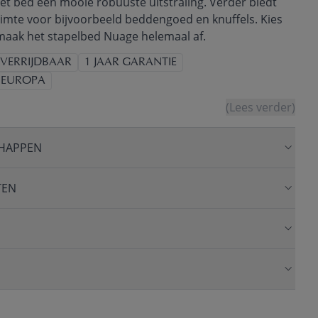
het bed een mooie robuuste uitstraling. Verder biedt
imte voor bijvoorbeeld beddengoed en knuffels. Kies
maak het stapelbed Nuage helemaal af.
 VERRIJDBAAR
1 JAAR GARANTIE
 EUROPA
(Lees verder)
HAPPEN
TEN