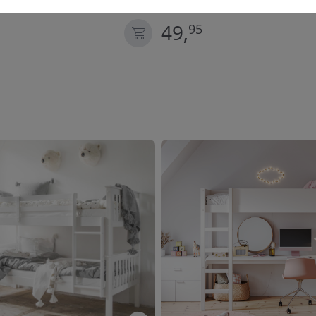
| BEIGE
49,
95