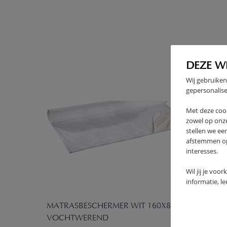
High-contrast mode
VAAK SAMEN GEKOCHT
DEZE W
Wij gebruiken
gepersonalise
Met deze coo
zowel op onze
stellen we ee
afstemmen op 
interesses.
Wil jij je voo
informatie, l
O» | 400
MATRASBESCHERMER WIT 160X80 |
HOUTEN
VOCHTWEREND
WALNO